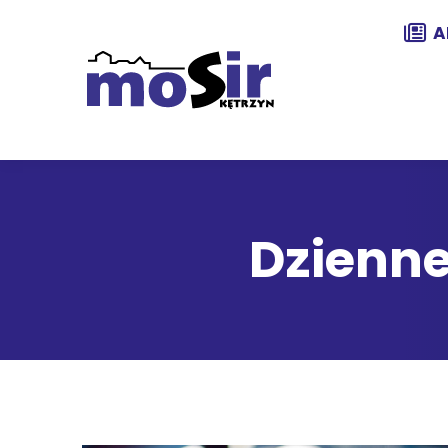
A
Dzienne