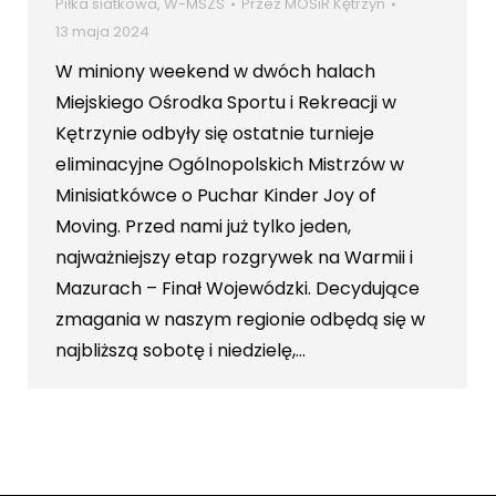
Piłka siatkowa
,
W-MSZS
Przez
MOSiR Kętrzyn
13 maja 2024
W miniony weekend w dwóch halach
Miejskiego Ośrodka Sportu i Rekreacji w
Kętrzynie odbyły się ostatnie turnieje
eliminacyjne Ogólnopolskich Mistrzów w
Minisiatkówce o Puchar Kinder Joy of
Moving. Przed nami już tylko jeden,
najważniejszy etap rozgrywek na Warmii i
Mazurach – Finał Wojewódzki. Decydujące
zmagania w naszym regionie odbędą się w
najbliższą sobotę i niedzielę,…