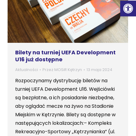
Ot
Bilety na turniej UEFA Development
U16 już dostępne
Aktualności
Przez
MOSiR Kętrzyn
13 maja 2024
Rozpoczynamy dystrybucję biletów na
turniej UEFA Development U16. Wejściówki
są bezpłatne, a ich posiadanie niezbędne,
aby oglądać mecze na żywo na Stadionie
Miejskim w Kętrzynie. Bilety są dostępne w
następujących lokalizacjach:– Kompleks
Rekreacyjno-Sportowy „Kętrzynianka” (ul.