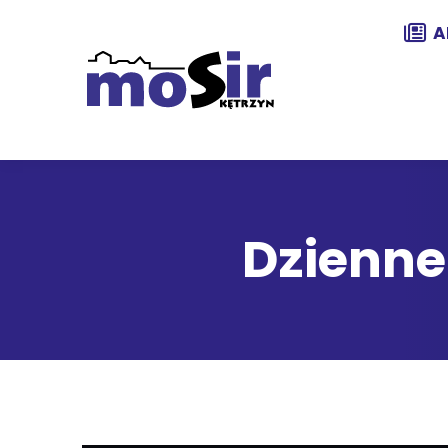
A
Dzienne