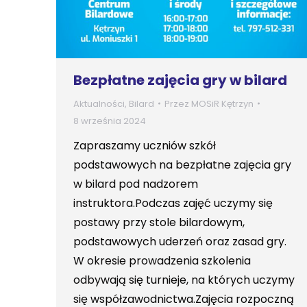
Bezpłatne zajęcia gry w bilard
Aktualności
,
Bilard
Przez
MOSiR Kętrzyn
8 września 2024
Zapraszamy uczniów szkół
podstawowych na bezpłatne zajęcia gry
w bilard pod nadzorem
instruktora.Podczas zajęć uczymy się
postawy przy stole bilardowym,
podstawowych uderzeń oraz zasad gry.
W okresie prowadzenia szkolenia
odbywają się turnieje, na których uczymy
się współzawodnictwa.Zajęcia rozpoczną