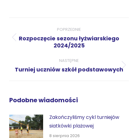
przez
przez
przez
przez
przez
WhatsApp
LinkedIn
Pinterest
X
Facebook
Nawigacja
wpisów
POPRZEDNIE
Rozpoczęcie sezonu łyżwiarskiego
Poprzedni
2024/2025
wpis:
NASTĘPNE
Następny
Turniej uczniów szkół podstawowych
wpis:
Podobne wiadomości
Zakończyliśmy cykl turniejów
siatkówki plażowej
8 sierpnia 2026