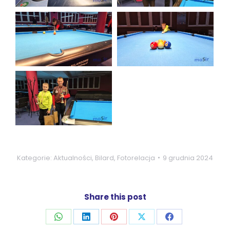
Kategorie:
Aktualności
,
Bilard
,
Fotorelacja
9 grudnia 2024
Share this post
Udostępnij
Udostępnij
Udostępnij
Udostępnij
Udostępnij