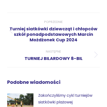
przez
przez
przez
przez
przez
WhatsApp
LinkedIn
Pinterest
X
Facebook
Nawigacja
wpisów
POPRZEDNIE
Turniej siatkówki dziewcząt i chłopców
Poprzedni
szkół ponadpodstawowych Marcin
Możdżonek Cup 2024
wpis:
NASTĘPNE
Następny
TURNIEJ BILARDOWY 8-BIL
wpis:
Podobne wiadomości
Zakończyliśmy cykl turniejów
siatkówki plażowej