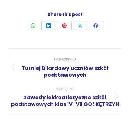
Share this post
Udostępnij
Udostępnij
Udostępnij
Udostępnij
Udostępnij
przez
przez
przez
przez
przez
WhatsApp
LinkedIn
Pinterest
X
Facebook
Nawigacja
wpisów
POPRZEDNIE
Turniej Bilardowy uczniów szkół
Poprzedni
podstawowych
wpis:
NASTĘPNE
Zawody lekkoatletyczne szkół
Następny
podstawowych klas IV-VII GO! KĘTRZYN
wpis: