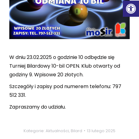
Ot
W dniu 23.02.2025 o godzinie 10 odbędzie się
Turniej Bilardowy 10-bil OPEN. Klub otwarty od
godziny 9. Wpisowe 20 złotych.
Szczegóły i zapisy pod numerem telefonu: 797
512 331.
Zapraszamy do udziału.
Kategorie:
Aktualności
,
Bilard
13 lutego 2025