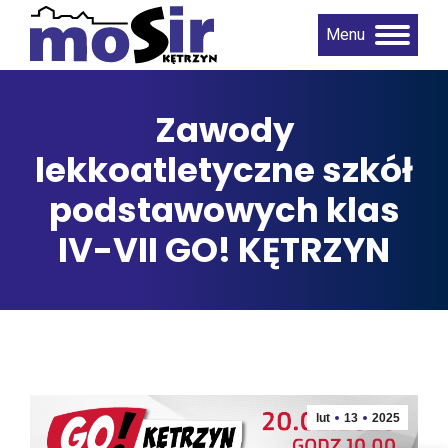
Menu
Zawody
lekkoatletyczne szkół
podstawowych klas
IV-VII GO! KĘTRZYN
lut
13
2025