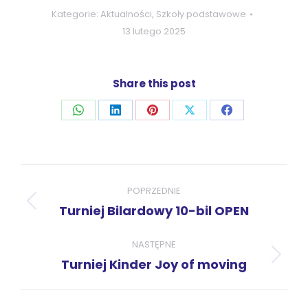
Kategorie:
Aktualności
,
Szkoły podstawowe
13 lutego 2025
Share this post
Udostępnij
Udostępnij
Udostępnij
Udostępnij
Udostępnij
przez
przez
przez
przez
przez
WhatsApp
LinkedIn
Pinterest
X
Facebook
Nawigacja
wpisów
POPRZEDNIE
Poprzedni
Turniej Bilardowy 10-bil OPEN
wpis:
NASTĘPNE
Następny
Turniej Kinder Joy of moving
wpis: