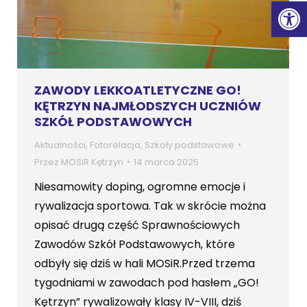
Ot
ZAWODY LEKKOATLETYCZNE GO!
KĘTRZYN NAJMŁODSZYCH UCZNIÓW
SZKÓŁ PODSTAWOWYCH
Aktualności
,
Fotorelacja
,
Szkoły podstawowe
Przez
MOSiR Kętrzyn
14 marca 2025
Niesamowity doping, ogromne emocje i
rywalizacja sportowa. Tak w skrócie można
opisać drugą część Sprawnościowych
Zawodów Szkół Podstawowych, które
odbyły się dziś w hali MOSiR.Przed trzema
tygodniami w zawodach pod hasłem „GO!
Kętrzyn” rywalizowały klasy IV-VIII, dziś