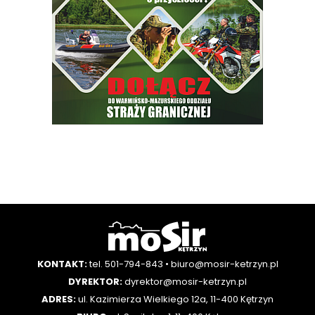
KONTAKT:
tel. 501-794-843
•
biuro@mosir-ketrzyn.pl
DYREKTOR:
dyrektor@mosir-ketrzyn.pl
ADRES:
ul. Kazimierza Wielkiego 12a, 11-400 Kętrzyn