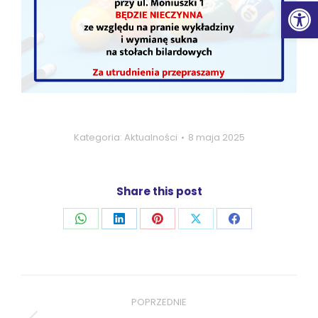
Ot
Kategoria:
Aktualności
8 maja 2025
Share this post
Udostępnij
Udostępnij
Udostępnij
Udostępnij
Udostępnij
przez
przez
przez
przez
przez
WhatsApp
LinkedIn
Pinterest
X
Facebook
Nawigacja
wpisów
POPRZEDNIE