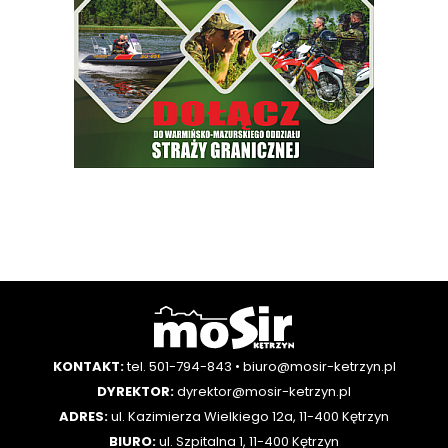
KONTAKT:
tel. 501-794-843
•
biuro@mosir-ketrzyn.pl
DYREKTOR:
dyrektor@mosir-ketrzyn.pl
ADRES:
ul. Kazimierza Wielkiego 12a, 11-400 Kętrzyn
BIURO:
ul. Szpitalna 1, 11-400 Kętrzyn