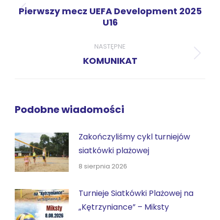
Pierwszy mecz UEFA Development 2025
Poprzedni
U16
wpis:
NASTĘPNE
Następny
KOMUNIKAT
wpis:
Podobne wiadomości
Zakończyliśmy cykl turniejów
siatkówki plażowej
8 sierpnia 2026
Turnieje Siatkówki Plażowej na
„Kętrzyniance” – Miksty