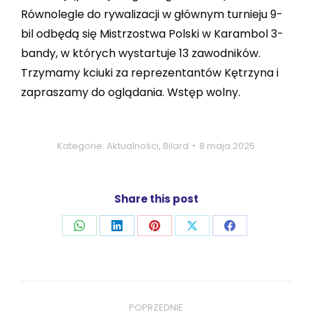
Równolegle do rywalizacji w głównym turnieju 9-
bil odbędą się Mistrzostwa Polski w Karambol 3-
bandy, w których wystartuje 13 zawodników.
Trzymamy kciuki za reprezentantów Kętrzyna i
zapraszamy do oglądania. Wstęp wolny.
Kategorie:
Aktualności
,
Bilard
8 maja 2025
Share this post
Udostępnij
Udostępnij
Udostępnij
Udostępnij
Udostępnij
przez
przez
przez
przez
przez
WhatsApp
LinkedIn
Pinterest
X
Facebook
Nawigacja
wpisów
POPRZEDNIE