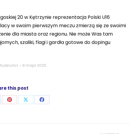
dgoskiej 20 w Kętrzynie reprezentacja Polski U16
olacy w swoim pierwszym meczu zmierzą się ze swoimi
arzenie dla miasta oraz regionu. Nie może Was tam
mych, szaliki, flagi i gardła gotowe do dopingu
tualności
8 maja 2025
re this post
j
ostępnij
Udostępnij
Udostępnij
Udostępnij
zez
przez
przez
przez
p
nkedIn
Pinterest
X
Facebook