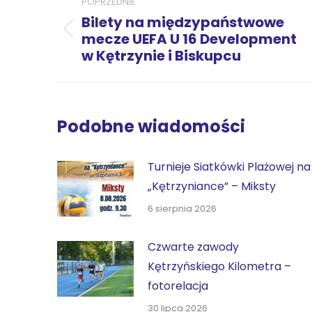
POPRZEDNIE
wpisów
Bilety na międzypaństwowe
Poprzedni
mecze UEFA U 16 Development
w Kętrzynie i Biskupcu
wpis:
Podobne wiadomości
Turnieje Siatkówki Plażowej na
„Kętrzyniance” – Miksty
6 sierpnia 2026
Czwarte zawody
Kętrzyńskiego Kilometra –
fotorelacja
30 lipca 2026