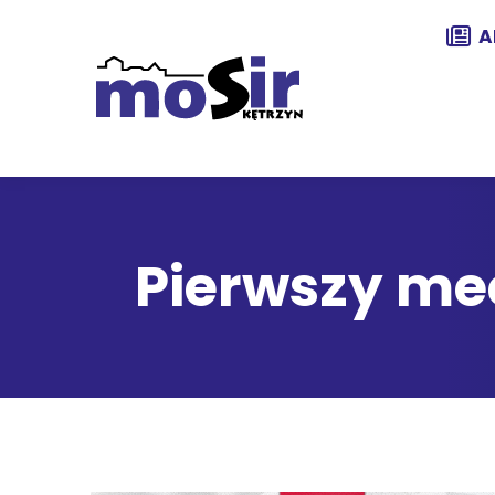
A
Pierwszy me