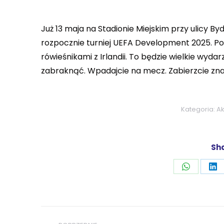
Już 13 maja na Stadionie Miejskim przy ulicy By
rozpocznie turniej UEFA Development 2025. P
rówieśnikami z Irlandii. To będzie wielkie wyd
zabraknąć. Wpadajcie na mecz. Zabierzcie znajo
Kategoria:
Ak
Sha
Udostępni
Ud
przez
pr
WhatsAp
Li
Nawigacja