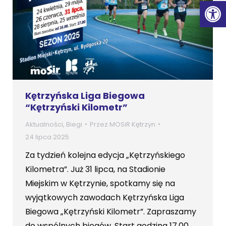
Ot
Kętrzyńska Liga Biegowa
“Kętrzyński Kilometr”
Aktualności
,
Biegi
Przez
MOSiR Kętrzyn
24 lipca 2025
Za tydzień kolejna edycja „Kętrzyńskiego
Kilometra”. Już 31 lipca, na Stadionie
Miejskim w Kętrzynie, spotkamy się na
wyjątkowych zawodach Kętrzyńska Liga
Biegowa „Kętrzyński Kilometr”. Zapraszamy
do wspólnych biegów. Start godzina 17.00.