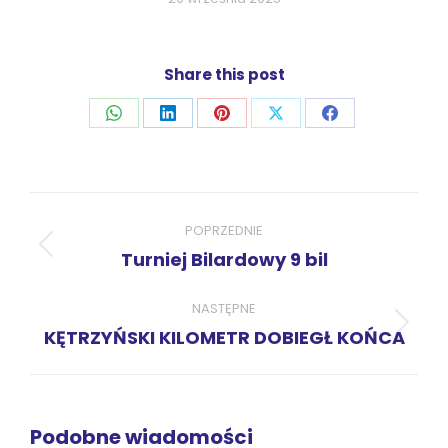
Share this post
Udostępnij
Udostępnij
Udostępnij
Udostępnij
Udostępnij
przez
przez
przez
przez
przez
WhatsApp
LinkedIn
Pinterest
X
Facebook
Nawigacja
wpisów
POPRZEDNIE
Poprzedni
Turniej Bilardowy 9 bil
wpis:
NASTĘPNE
Następny
KĘTRZYŃSKI KILOMETR DOBIEGŁ KOŃCA
wpis:
Podobne wiadomości