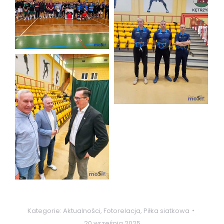
Kategorie:
Aktualności
,
Fotorelacja
,
Piłka siatkowa
20 września 2025