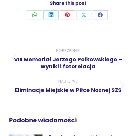
Share this post
Udostępnij
Udostępnij
Udostępnij
Udostępnij
Udostępnij
przez
przez
przez
przez
przez
WhatsApp
LinkedIn
Pinterest
X
Facebook
Nawigacja
wpisów
POPRZEDNIE
VIII Memoriał Jerzego Polkowskiego –
Poprzedni
wyniki i fotorelacja
wpis:
NASTĘPNE
Następny
Eliminacje Miejskie w Piłce Nożnej SZS
wpis:
Podobne wiadomości