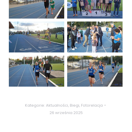
Kategorie:
Aktualności
,
Biegi
,
Fotorelacja
26 września 2025