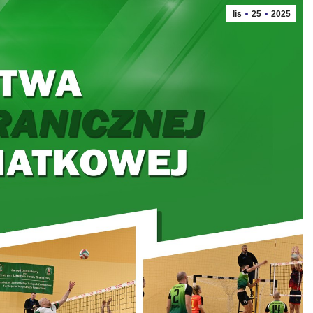
lis
25
2025