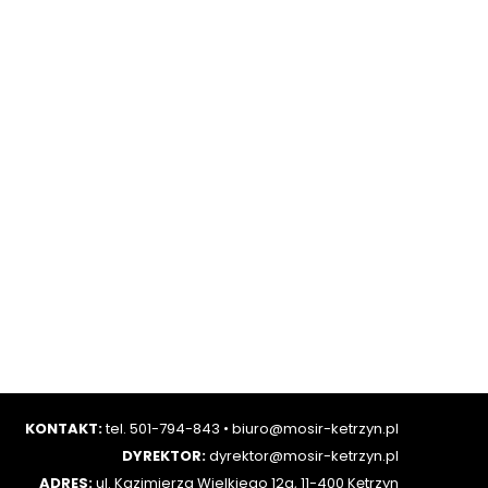
KONTAKT:
tel. 501-794-843
•
biuro@mosir-ketrzyn.pl
DYREKTOR:
dyrektor@mosir-ketrzyn.pl
ADRES:
ul. Kazimierza Wielkiego 12a, 11-400 Kętrzyn