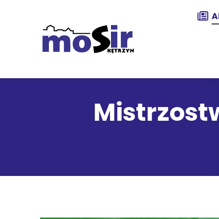
A
Mistrzost