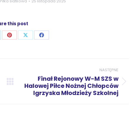
Piłka siatkowa
25 listopada 2025
re this post
j
ostępnij
Udostępnij
Udostępnij
Udostępnij
zez
przez
przez
przez
p
nkedIn
Pinterest
X
Facebook
NASTĘPNE
Finał Rejonowy W-M SZS w
Następny
Halowej Piłce Nożnej Chłopców
Igrzyska Młodzieży Szkolnej
wpis: