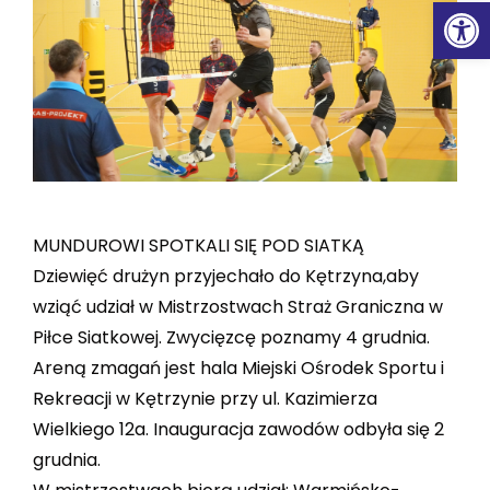
Ot
MUNDUROWI SPOTKALI SIĘ POD SIATKĄ
Dziewięć drużyn przyjechało do Kętrzyna,aby
wziąć udział w Mistrzostwach Straż Graniczna w
Piłce Siatkowej. Zwycięzcę poznamy 4 grudnia.
Areną zmagań jest hala Miejski Ośrodek Sportu i
Rekreacji w Kętrzynie przy ul. Kazimierza
Wielkiego 12a. Inauguracja zawodów odbyła się 2
grudnia.