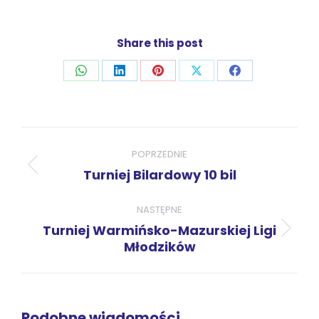
Share this post
Udostępnij
Udostępnij
Udostępnij
Udostępnij
Udostępnij
przez
przez
przez
przez
przez
WhatsApp
LinkedIn
Pinterest
X
Facebook
Nawigacja
wpisów
POPRZEDNIE
Poprzedni
Turniej Bilardowy 10 bil
wpis:
NASTĘPNE
Turniej Warmińsko-Mazurskiej Ligi
Następny
Młodzików
wpis:
Podobne wiadomości