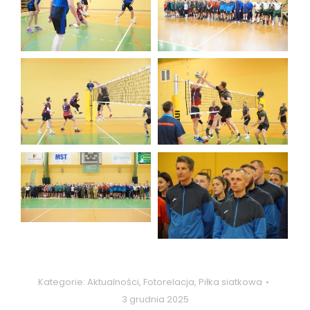
Kategorie:
Aktualności
,
Fotorelacja
,
Piłka siatkowa
3 grudnia 2025