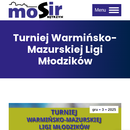
Menu
Turniej Warmińsko-
Mazurskiej Ligi
Młodzików
gru
3
2025