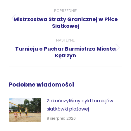
Nawigacja
wpisów
POPRZEDNIE
Mistrzostwa Straży Granicznej w Piłce
Poprzedni
Siatkowej
wpis:
NASTĘPNE
Turnieju o Puchar Burmistrza Miasta
Następny
Kętrzyn
wpis:
Podobne wiadomości
Zakończyliśmy cykl turniejów
siatkówki plażowej
8 sierpnia 2026