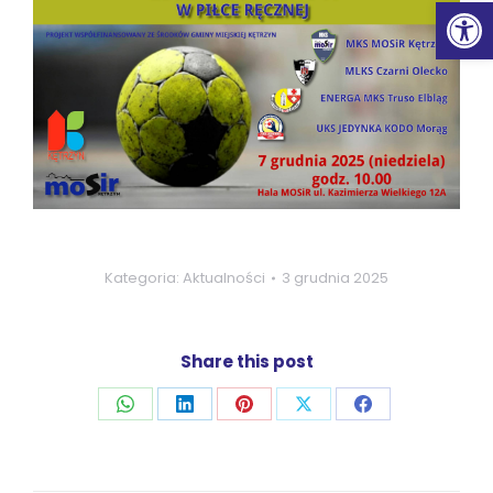
Ot
Kategoria:
Aktualności
3 grudnia 2025
Share this post
Udostępnij
Udostępnij
Udostępnij
Udostępnij
Udostępnij
przez
przez
przez
przez
przez
WhatsApp
LinkedIn
Pinterest
X
Facebook