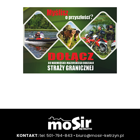
KONTAKT:
tel. 501-794-843
•
biuro@mosir-ketrzyn.pl