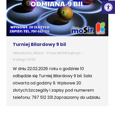
Ot
Turniej Bilardowy 9 bil
Aktualności
,
Bilard
Przez
MOSiR Kętrzyn
9 lutego 2026
W dniu 22.02.2026 roku o godzinie 10
odbędzie się Turniej Bilardowy 9 bil. Sala
otwarta od godziny 9. Wpisowe 20
złotych.Szczegóły i zapisy pod numerem
telefonu: 797 512 331.Zapraszamy do udziału.