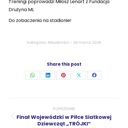
Treningi poprowadzi Miłosz Lenart z Fundacja
Drużyna ML
Do zobaczenia na stadionie!
Kategoria:
Aktualności
28 marca 2026
Share this post
Udostępnij
Udostępnij
Udostępnij
Udostępnij
Udostępnij
przez
przez
przez
przez
przez
WhatsApp
LinkedIn
Pinterest
X
Facebook
Nawigacja
wpisów
POPRZEDNIE
Finał Wojewódzki w Piłce Siatkowej
Poprzedni
Dziewcząt „TRÓJKI”
wpis: