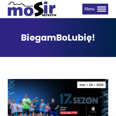
Menu
BiegamBoLubię!
mar
28
2026