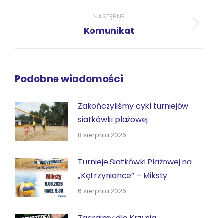
NASTĘPNE
Następny
Komunikat
wpis:
Podobne wiadomości
Zakończyliśmy cykl turniejów
siatkówki plażowej
8 sierpnia 2026
Turnieje Siatkówki Plażowej na
„Kętrzyniance” – Miksty
6 sierpnia 2026
Zagrajmy dla Krzysia