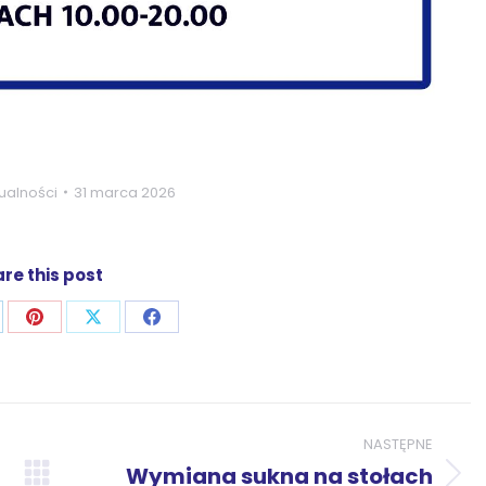
ualności
31 marca 2026
re this post
j
ostępnij
Udostępnij
Udostępnij
Udostępnij
zez
przez
przez
przez
p
nkedIn
Pinterest
X
Facebook
NASTĘPNE
Wymiana sukna na stołach
Następny