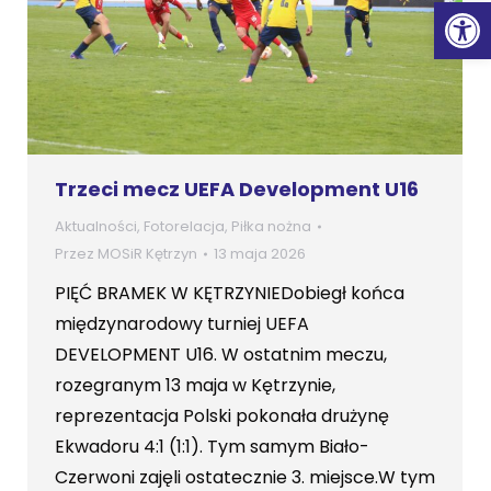
Ot
Trzeci mecz UEFA Development U16
Aktualności
,
Fotorelacja
,
Piłka nożna
Przez
MOSiR Kętrzyn
13 maja 2026
PIĘĆ BRAMEK W KĘTRZYNIEDobiegł końca
międzynarodowy turniej UEFA
DEVELOPMENT U16. W ostatnim meczu,
rozegranym 13 maja w Kętrzynie,
reprezentacja Polski pokonała drużynę
Ekwadoru 4:1 (1:1). Tym samym Biało-
Czerwoni zajęli ostatecznie 3. miejsce.W tym