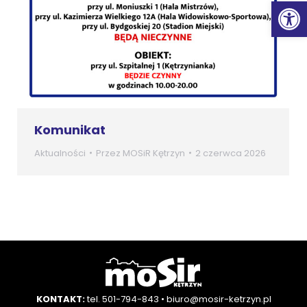
Ot
Komunikat
Aktualności
Przez
MOSiR Kętrzyn
2 czerwca 2026
KONTAKT:
tel. 501-794-843
•
biuro@mosir-ketrzyn.pl