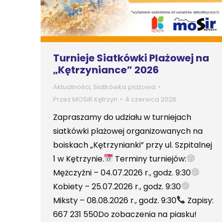
Turnieje Siatkówki Plażowej na
„Kętrzyniance” 2026
Aktualności
,
Siatkówka plażowa
Przez
MOSiR Kętrzyn
4 czerwca 2026
Zapraszamy do udziału w turniejach
siatkówki plażowej organizowanych na
boiskach „Kętrzynianki” przy ul. Szpitalnej
1 w Kętrzynie.
Terminy turniejów:
Mężczyźni – 04.07.2026 r., godz. 9:30
Kobiety – 25.07.2026 r., godz. 9:30
Miksty – 08.08.2026 r., godz. 9:30
Zapisy:
667 231 550Do zobaczenia na piasku!