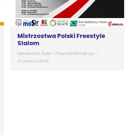
Mistrzostwa Polski Freestyle
Slalom
Aktualności
,
Rolki
Przez
MOSiR Kętrzyn
4 czerwca 2026