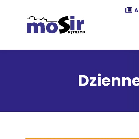
A
Dzienne