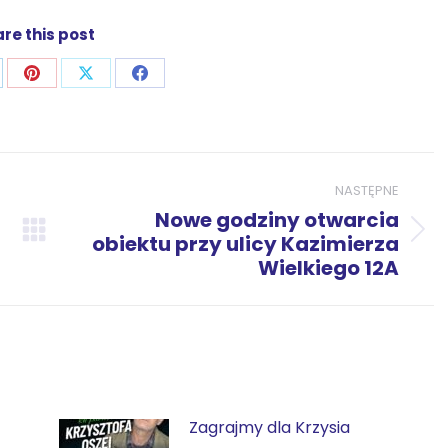
re this post
j
ostępnij
Udostępnij
Udostępnij
Udostępnij
zez
przez
przez
przez
p
nkedIn
Pinterest
X
Facebook
NASTĘPNE
Nowe godziny otwarcia
Następny
obiektu przy ulicy Kazimierza
Wielkiego 12A
wpis:
Zagrajmy dla Krzysia