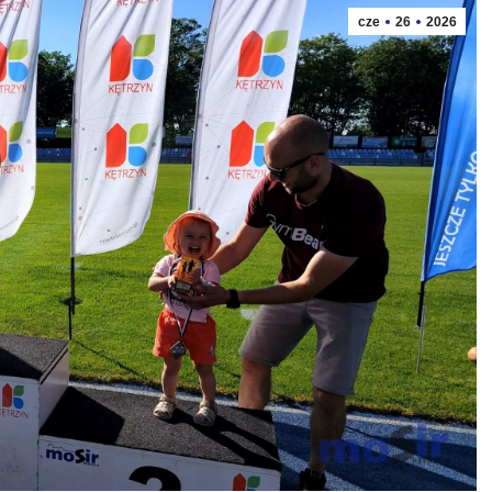
cze
26
2026