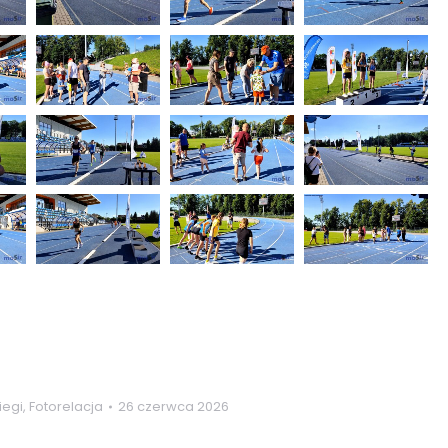
iegi
,
Fotorelacja
26 czerwca 2026