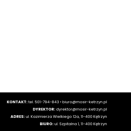
KONTAKT:
tel. 501-794-843
•
biuro@mosir-ketrzyn.pl
DYREKTOR:
dyrektor@mosir-ketrzyn.pl
ADRES:
ul. Kazimierza Wielkiego 12a, 11-400 Kętrzyn
BIURO:
ul. Szpitalna 1, 11-400 Kętrzyn