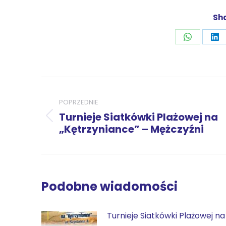
Sha
Udostępni
Ud
przez
pr
WhatsAp
Li
Nawigacja
wpisów
POPRZEDNIE
Turnieje Siatkówki Plażowej na
Poprzedni
„Kętrzyniance” – Mężczyźni
wpis:
Podobne wiadomości
Turnieje Siatkówki Plażowej na