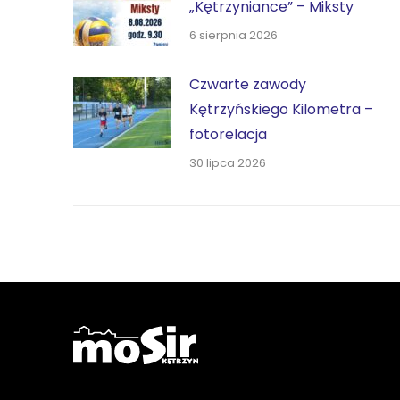
„Kętrzyniance” – Miksty
6 sierpnia 2026
Czwarte zawody
Kętrzyńskiego Kilometra –
fotorelacja
30 lipca 2026