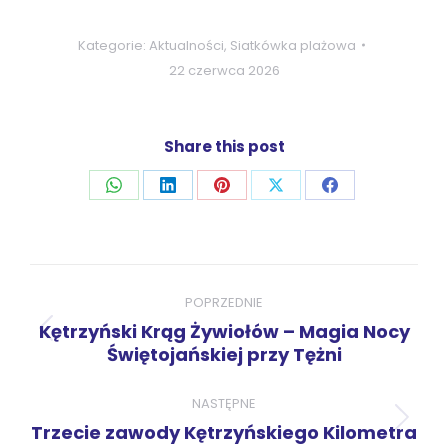
Kategorie:
Aktualności
,
Siatkówka plażowa
22 czerwca 2026
Share this post
Udostępnij
Udostępnij
Udostępnij
Udostępnij
Udostępnij
przez
przez
przez
przez
przez
WhatsApp
LinkedIn
Pinterest
X
Facebook
Nawigacja
wpisów
POPRZEDNIE
Kętrzyński Krąg Żywiołów – Magia Nocy
Poprzedni
Świętojańskiej przy Tężni
wpis:
NASTĘPNE
Następny
Trzecie zawody Kętrzyńskiego Kilometra