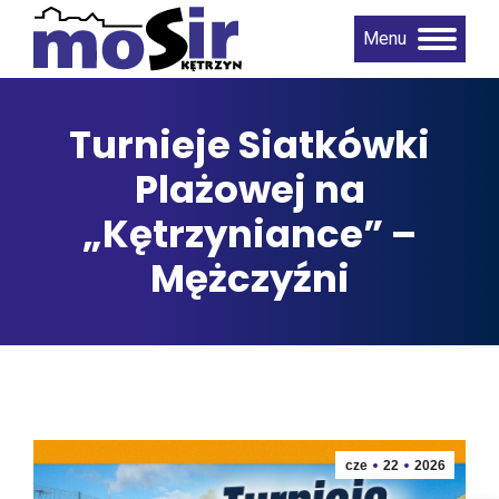
Menu
Turnieje Siatkówki
Plażowej na
„Kętrzyniance” –
Mężczyźni
cze
22
2026