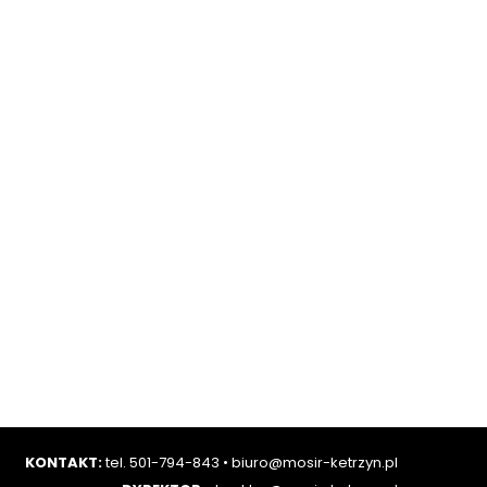
KONTAKT:
tel. 501-794-843
•
biuro@mosir-ketrzyn.pl