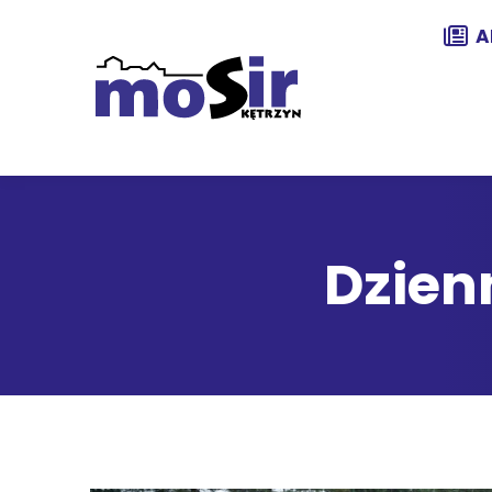
A
Dzien