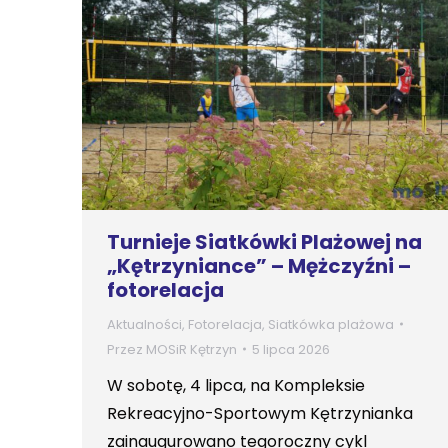
Turnieje Siatkówki Plażowej na
„Kętrzyniance” – Mężczyźni –
fotorelacja
Aktualności
,
Fotorelacja
,
Siatkówka plażowa
Przez
MOSiR Kętrzyn
5 lipca 2026
W sobotę, 4 lipca, na Kompleksie
Rekreacyjno-Sportowym Kętrzynianka
zainaugurowano tegoroczny cykl