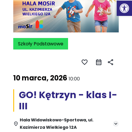
Ot
Szkoły Podstawowe
favorite_border
share
10 marca, 2026
10:00
GO! Kętrzyn - klas I-
III
Hala Widowiskowo-Sportowa, ul.
Kazimierza Wielkiego 12A