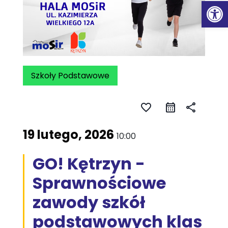
Ot
Szkoły Podstawowe
favorite_border
share
19 lutego, 2026
10:00
GO! Kętrzyn -
Sprawnościowe
zawody szkół
podstawowych klas