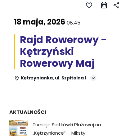
favorite_border
share
18 maja, 2026
08:45
Rajd Rowerowy -
Kętrzyński
Rowerowy Maj
Kętrzynianka, ul. Szpitalna 1
AKTUALNOŚCI
Turnieje Siatkówki Plażowej na
„Kętrzyniance” – Miksty