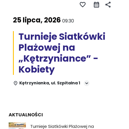
favorite_border
share
25 lipca, 2026
09:30
Turnieje Siatkówki
Plażowej na
„Kętrzyniance” -
Kobiety
Kętrzynianka, ul. Szpitalna 1
AKTUALNOŚCI
Turnieje Siatkówki Plażowej na