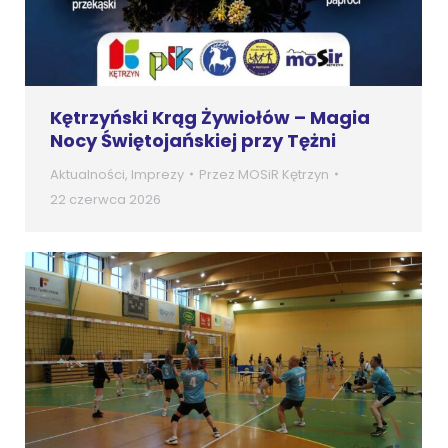
Kętrzyński Krąg Żywiołów – Magia
Nocy Świętojańskiej przy Tężni
Aktualności
,
Imprezy
Przez
MOSiR Kętrzyn
22 czerwca 2026