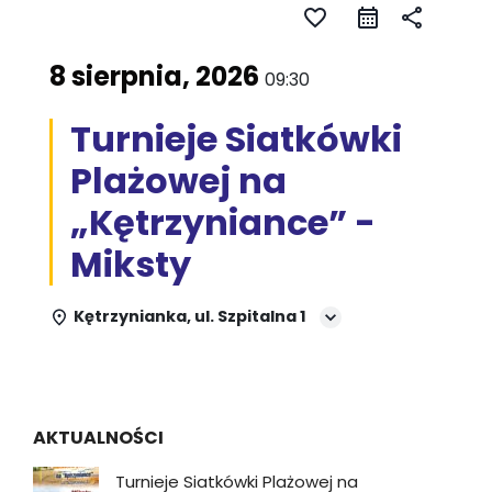
favorite_border
share
8 sierpnia, 2026
09:30
Turnieje Siatkówki
Plażowej na
„Kętrzyniance” -
Miksty
Kętrzynianka, ul. Szpitalna 1
AKTUALNOŚCI
Turnieje Siatkówki Plażowej na