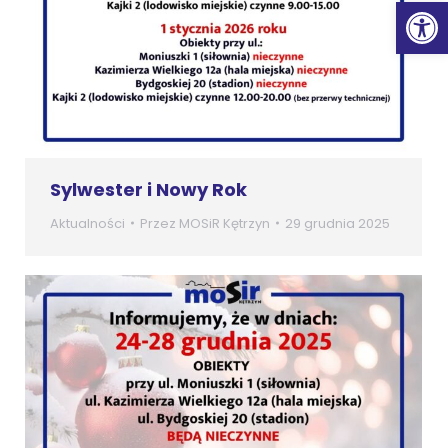
Ot
Sylwester i Nowy Rok
Aktualności
Przez
MOSiR Kętrzyn
29 grudnia 2025