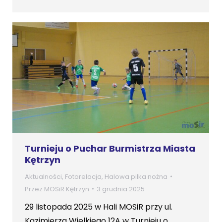
Turnieju o Puchar Burmistrza Miasta
Kętrzyn
Aktualności
,
Fotorelacja
,
Halowa piłka nożna
Przez
MOSiR Kętrzyn
3 grudnia 2025
29 listopada 2025 w Hali MOSiR przy ul.
Kazimierza Wielkiego 12A w Turnieju o