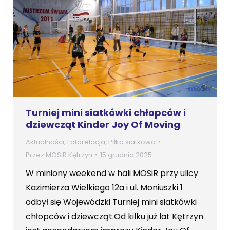
Turniej mini siatkówki chłopców i
dziewcząt Kinder Joy Of Moving
Aktualności
,
Fotorelacja
,
Piłka siatkowa
Przez
MOSiR Kętrzyn
15 grudnia 2025
W miniony weekend w hali MOSiR przy ulicy
Kazimierza Wielkiego 12a i ul. Moniuszki 1
odbył się Wojewódzki Turniej mini siatkówki
chłopców i dziewcząt.Od kilku już lat Kętrzyn