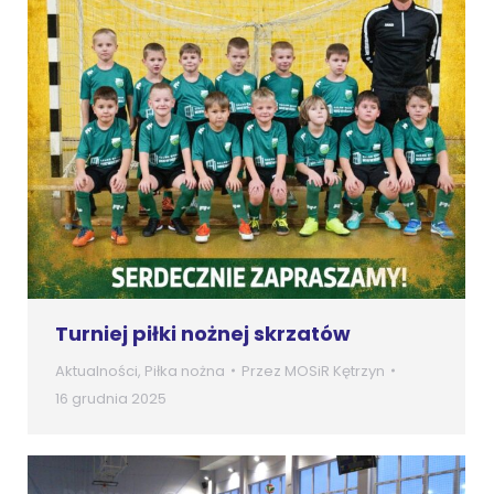
Turniej piłki nożnej skrzatów
Aktualności
,
Piłka nożna
Przez
MOSiR Kętrzyn
16 grudnia 2025