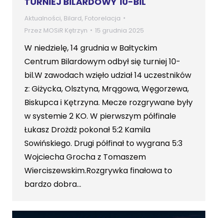
TURNIEJ BILARDOWY 10-BIL
Aktualności
,
Bilard
,
Fotorelacja
Przez
MOSiR Kętrzyn
15 grudnia 2025
W niedzielę, 14 grudnia w Bałtyckim
Centrum Bilardowym odbył się turniej 10-
bil.W zawodach wzięło udział 14 uczestników
z: Giżycka, Olsztyna, Mrągowa, Węgorzewa,
Biskupca i Kętrzyna. Mecze rozgrywane były
w systemie 2 KO. W pierwszym półfinale
Łukasz Drożdż pokonał 5:2 Kamila
Sowińskiego. Drugi półfinał to wygrana 5:3
Wojciecha Grocha z Tomaszem
Wierciszewskim.Rozgrywka finałowa to
bardzo dobra…