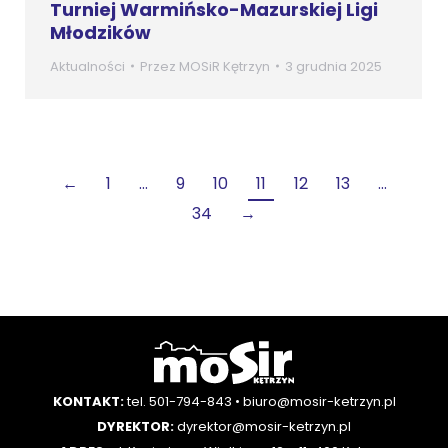
Turniej Warmińsko-Mazurskiej Ligi
Młodzików
Aktualności
Przez
MOSiR Kętrzyn
3 grudnia 2025
←
1
…
9
10
11
12
13
…
34
→
KONTAKT:
tel. 501-794-843
•
biuro@mosir-ketrzyn.pl
DYREKTOR:
dyrektor@mosir-ketrzyn.pl