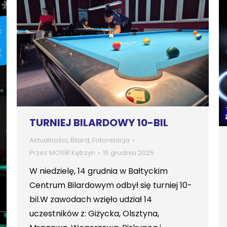
TURNIEJ BILARDOWY 10-BIL
Aktualności
,
Bilard
,
Fotorelacja
Przez
MOSiR Kętrzyn
15 grudnia 2025
W niedzielę, 14 grudnia w Bałtyckim
Centrum Bilardowym odbył się turniej 10-
bil.W zawodach wzięło udział 14
uczestników z: Giżycka, Olsztyna,