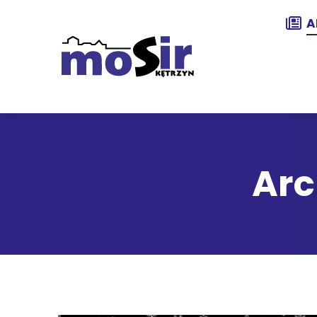
A
Arc