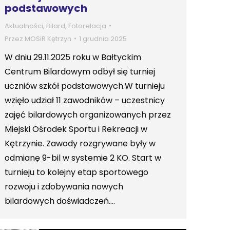
podstawowych
Aktualności
,
Bilard
,
Fotorelacja
Przez
MOSiR Kętrzyn
1 grudnia 2025
W dniu 29.11.2025 roku w Bałtyckim
Centrum Bilardowym odbył się turniej
uczniów szkół podstawowych.W turnieju
wzięło udział 11 zawodników – uczestnicy
zajęć bilardowych organizowanych przez
Miejski Ośrodek Sportu i Rekreacji w
Kętrzynie. Zawody rozgrywane były w
odmianę 9-bil w systemie 2 KO. Start w
turnieju to kolejny etap sportowego
rozwoju i zdobywania nowych
bilardowych doświadczeń.…