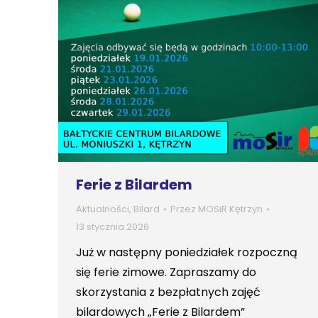
Ferie z Bilardem
Aktualności
,
Bilard
Przez
MOSiR Kętrzyn
13 stycznia 2026
Już w następny poniedziałek rozpoczną
się ferie zimowe. Zapraszamy do
skorzystania z bezpłatnych zajęć
bilardowych „Ferie z Bilardem”