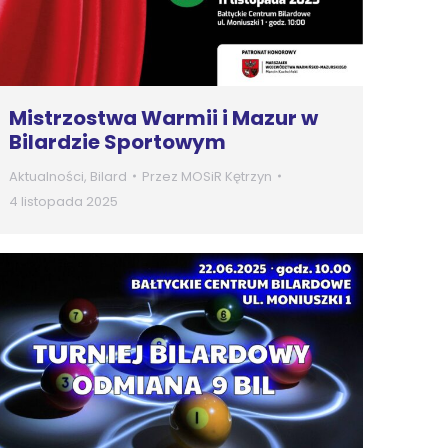
Mistrzostwa Warmii i Mazur w
Bilardzie Sportowym
Aktualności
,
Bilard
Przez
MOSiR Kętrzyn
4 listopada 2025