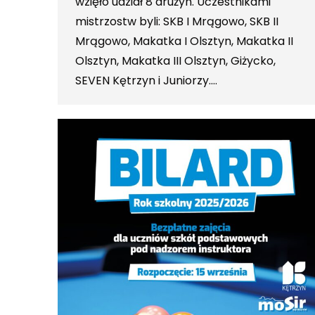
wzięło udział 8 drużyn. Uczestnikami
mistrzostw byli: SKB I Mrągowo, SKB II
Mrągowo, Makatka I Olsztyn, Makatka II
Olsztyn, Makatka III Olsztyn, Giżycko,
SEVEN Kętrzyn i Juniorzy.…