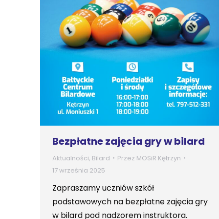
Bezpłatne zajęcia gry w bilard
Aktualności
,
Bilard
Przez
MOSiR Kętrzyn
17 września 2025
Zapraszamy uczniów szkół
podstawowych na bezpłatne zajęcia gry
w bilard pod nadzorem instruktora.