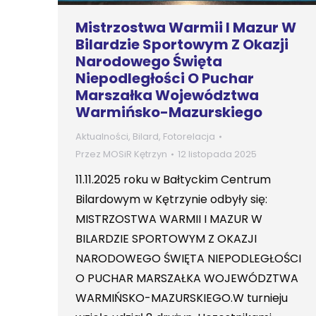
Mistrzostwa Warmii I Mazur W
Bilardzie Sportowym Z Okazji
Narodowego Święta
Niepodległości O Puchar
Marszałka Województwa
Warmińsko-Mazurskiego
Aktualności
,
Bilard
,
Fotorelacja
Przez
MOSiR Kętrzyn
12 listopada 2025
11.11.2025 roku w Bałtyckim Centrum
Bilardowym w Kętrzynie odbyły się:
MISTRZOSTWA WARMII I MAZUR W
BILARDZIE SPORTOWYM Z OKAZJI
NARODOWEGO ŚWIĘTA NIEPODLEGŁOŚCI
O PUCHAR MARSZAŁKA WOJEWÓDZTWA
WARMIŃSKO-MAZURSKIEGO.W turnieju