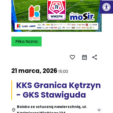
Ot
Piłka Nożna
favorite_border
share
21 marca, 2026
15:00
KKS Granica Kętrzyn
- GKS Stawiguda
Boisko ze sztuczną nawierzchnią, ul.
Kazimierza Wielkiego 12A