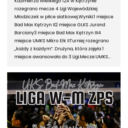
Kazimierza Wielkiego 12A w Kętrzynie
rozegrano mecze 4 Ligi Wojewódzkiej
Młodziczek w piłce siatkowej.Wyniki:1 miejsce
Bad Max Kętrzyn II2 miejsce GLKS Jurand
Barciany3 miejsce Bad Max Kętrzyn III4
miejsce UMKS Mikro Ełk IITurniej rozegrano
„każdy z każdym”. Drużyna, która zajęła 1
miejsce awansowała do 3 Ligi.Mecze:UMKS…