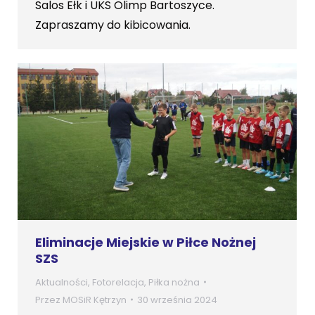
Salos Ełk i UKS Olimp Bartoszyce.
Zapraszamy do kibicowania.
Eliminacje Miejskie w Piłce Nożnej
SZS
Aktualności
,
Fotorelacja
,
Piłka nożna
Przez
MOSiR Kętrzyn
30 września 2024