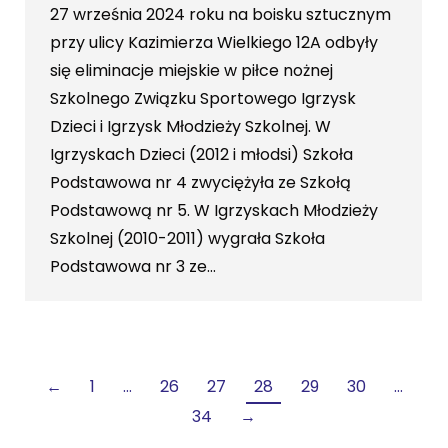
27 września 2024 roku na boisku sztucznym
przy ulicy Kazimierza Wielkiego 12A odbyły
się eliminacje miejskie w piłce nożnej
Szkolnego Związku Sportowego Igrzysk
Dzieci i Igrzysk Młodzieży Szkolnej. W
Igrzyskach Dzieci (2012 i młodsi) Szkoła
Podstawowa nr 4 zwyciężyła ze Szkołą
Podstawową nr 5. W Igrzyskach Młodzieży
Szkolnej (2010-2011) wygrała Szkoła
Podstawowa nr 3 ze…
←
1
…
26
27
28
29
30
…
34
→