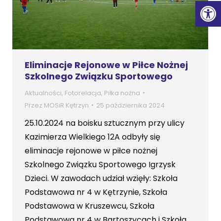
Ot
Eliminacje Rejonowe w Piłce Nożnej
Szkolnego Związku Sportowego
Aktualności
,
Fotorelacja
,
Piłka nożna
Przez
MOSiR Kętrzyn
25 października 2024
25.10.2024 na boisku sztucznym przy ulicy
Kazimierza Wielkiego 12A odbyły się
eliminacje rejonowe w piłce nożnej
Szkolnego Związku Sportowego Igrzysk
Dzieci. W zawodach udział wzięły: Szkoła
Podstawowa nr 4 w Kętrzynie, Szkoła
Podstawowa w Kruszewcu, Szkoła
Podstawowa nr 4 w Bartoszycach i Szkoła