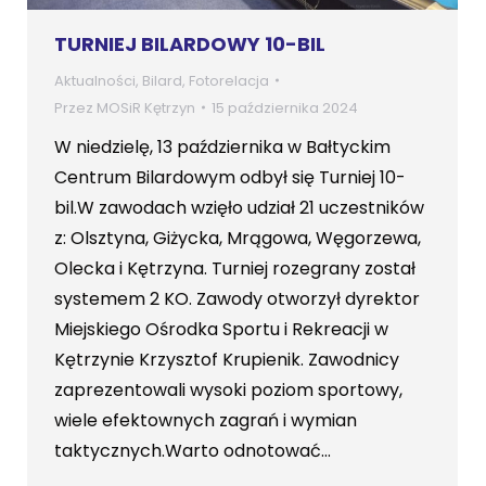
TURNIEJ BILARDOWY 10-BIL
Aktualności
,
Bilard
,
Fotorelacja
Przez
MOSiR Kętrzyn
15 października 2024
W niedzielę, 13 października w Bałtyckim
Centrum Bilardowym odbył się Turniej 10-
bil.W zawodach wzięło udział 21 uczestników
z: Olsztyna, Giżycka, Mrągowa, Węgorzewa,
Olecka i Kętrzyna. Turniej rozegrany został
systemem 2 KO. Zawody otworzył dyrektor
Miejskiego Ośrodka Sportu i Rekreacji w
Kętrzynie Krzysztof Krupienik. Zawodnicy
zaprezentowali wysoki poziom sportowy,
wiele efektownych zagrań i wymian
taktycznych.Warto odnotować…