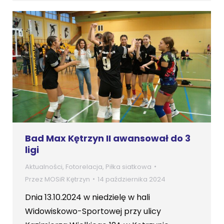
Bad Max Kętrzyn II awansował do 3
ligi
Aktualności
,
Fotorelacja
,
Piłka siatkowa
Przez
MOSiR Kętrzyn
14 października 2024
Dnia 13.10.2024 w niedzielę w hali
Widowiskowo-Sportowej przy ulicy