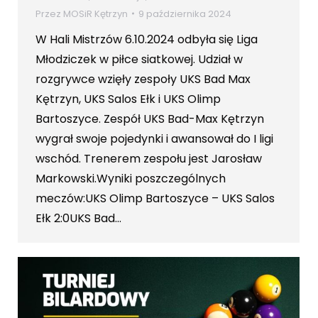
Przez
MOSiR Kętrzyn
9 października 2024
W Hali Mistrzów 6.10.2024 odbyła się Liga
Młodziczek w piłce siatkowej. Udział w
rozgrywce wzięły zespoły UKS Bad Max
Kętrzyn, UKS Salos Ełk i UKS Olimp
Bartoszyce. Zespół UKS Bad-Max Kętrzyn
wygrał swoje pojedynki i awansował do I ligi
wschód. Trenerem zespołu jest Jarosław
Markowski.Wyniki poszczególnych
meczów:UKS Olimp Bartoszyce – UKS Salos
Ełk 2:0UKS Bad…