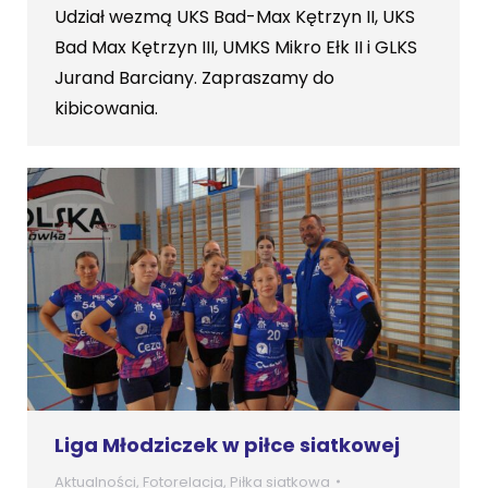
Udział wezmą UKS Bad-Max Kętrzyn II, UKS
Bad Max Kętrzyn III, UMKS Mikro Ełk II i GLKS
Jurand Barciany. Zapraszamy do
kibicowania.
Liga Młodziczek w piłce siatkowej
Aktualności
,
Fotorelacja
,
Piłka siatkowa