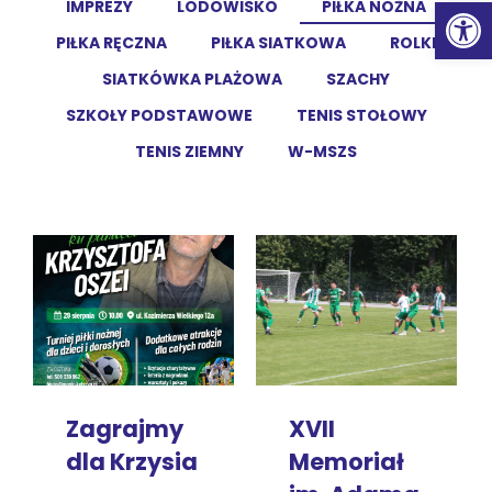
Ot
IMPREZY
LODOWISKO
PIŁKA NOŻNA
PIŁKA RĘCZNA
PIŁKA SIATKOWA
ROLKI
SIATKÓWKA PLAŻOWA
SZACHY
SZKOŁY PODSTAWOWE
TENIS STOŁOWY
TENIS ZIEMNY
W-MSZS
Zagrajmy
XVII
dla Krzysia
Memoriał