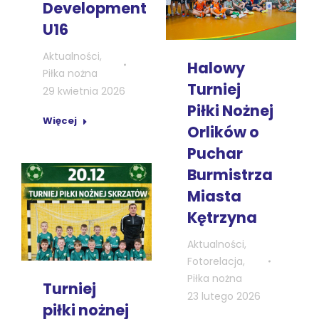
Development
U16
Aktualności
,
Halowy
Piłka nożna
Turniej
29 kwietnia 2026
Piłki Nożnej
Więcej
Orlików o
Puchar
Burmistrza
Miasta
Kętrzyna
Aktualności
,
Fotorelacja
,
Piłka nożna
Turniej
23 lutego 2026
piłki nożnej