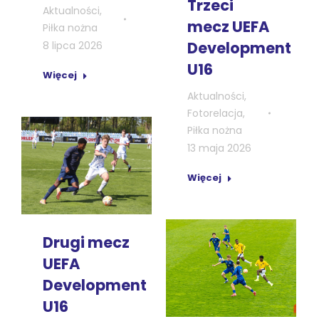
Trzeci
Aktualności
,
mecz UEFA
Piłka nożna
Development
8 lipca 2026
U16
Więcej
Aktualności
,
Fotorelacja
,
Piłka nożna
13 maja 2026
Więcej
Drugi mecz
UEFA
Development
U16