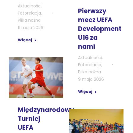
Aktualności
,
Pierwszy
Fotorelacja
,
mecz UEFA
Piłka nożna
Development
11 maja 2026
U16 za
Więcej
nami
Aktualności
,
Fotorelacja
,
Piłka nożna
9 maja 2026
Więcej
Międzynarodowy
Turniej
UEFA