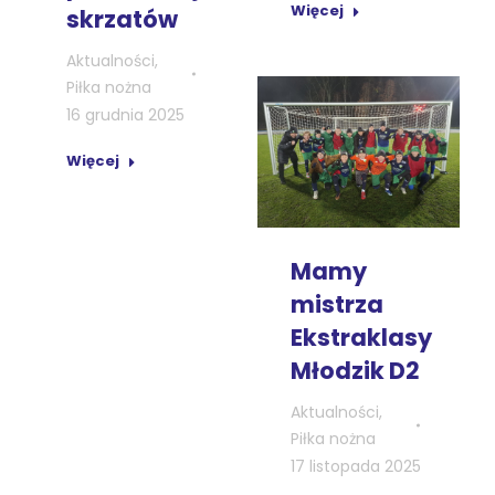
Więcej
skrzatów
Aktualności
,
Piłka nożna
16 grudnia 2025
Więcej
Mamy
mistrza
Ekstraklasy
Młodzik D2
Aktualności
,
Piłka nożna
17 listopada 2025