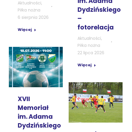
im. Adama
Aktualności
,
Dydzińskiego
Piłka nożna
–
6 sierpnia 2026
fotorelacja
Więcej
Aktualności
,
Piłka nożna
22 lipca 2026
Więcej
XVII
Memoriał
im. Adama
Dydzińskiego