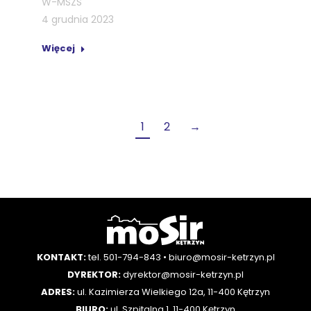
W-MSZS
4 grudnia 2023
Więcej
1
2
→
KONTAKT:
tel. 501-794-843
•
biuro@mosir-ketrzyn.pl
DYREKTOR:
dyrektor@mosir-ketrzyn.pl
ADRES:
ul. Kazimierza Wielkiego 12a, 11-400 Kętrzyn
BIURO:
ul. Szpitalna 1, 11-400 Kętrzyn