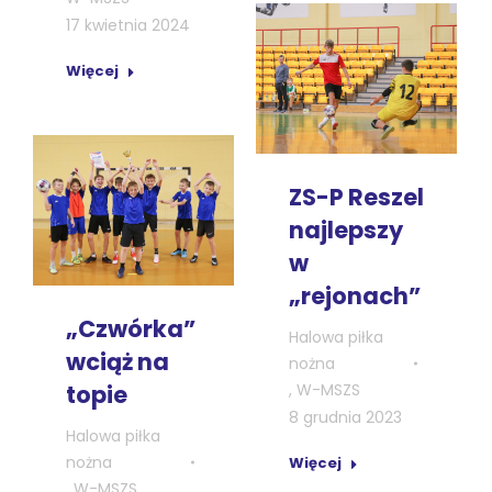
17 kwietnia 2024
Więcej
ZS-P Reszel
najlepszy
w
„rejonach”
„Czwórka”
Halowa piłka
wciąż na
nożna
,
W-MSZS
topie
8 grudnia 2023
Halowa piłka
nożna
Więcej
,
W-MSZS