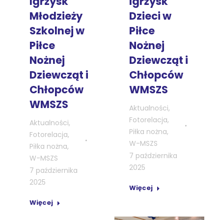
Igrzysk
Igrzysk
Młodzieży
Dzieci w
Szkolnej w
Piłce
Piłce
Nożnej
Nożnej
Dziewcząt i
Dziewcząt i
Chłopców
Chłopców
WMSZS
WMSZS
Aktualności
,
Fotorelacja
,
Aktualności
,
Piłka nożna
,
Fotorelacja
,
W-MSZS
Piłka nożna
,
7 października
W-MSZS
2025
7 października
2025
Więcej
Więcej