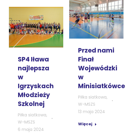
Przed nami
SP4 Iława
Finał
najlepsza
Wojewódzki
w
w
Igrzyskach
Minisiatkówce
Młodzieży
Piłka siatkowa
,
Szkolnej
W-MSZS
13 maja 2024
Piłka siatkowa
,
W-MSZS
Więcej
6 maja 2024