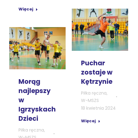
Więcej
Puchar
zostaje w
Morąg
Kętrzynie
najlepszy
Piłka ręczna
,
w
W-MSZS
Igrzyskach
18 kwietnia 2024
Dzieci
Więcej
Piłka ręczna
,
W-MSZS