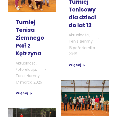
Turniej
Tenisowy
dla dzieci
Turniej
do lat 12
Tenisa
Aktualności
,
Ziemnego
Tenis ziemny
Pań z
15 października
Kętrzyna
2025
Aktualności
,
Więcej
Fotorelacja
,
Tenis ziemny
17 marca 2025
Więcej