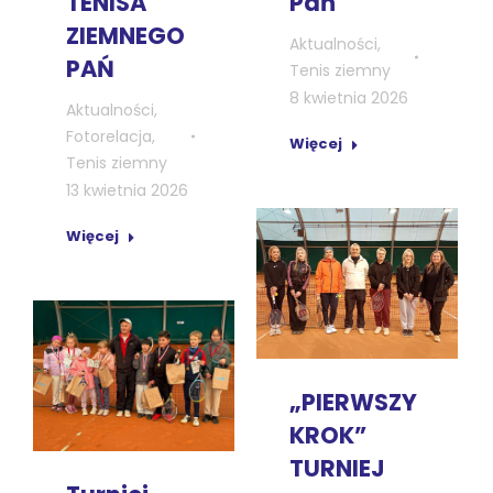
TENISA
Pań
ZIEMNEGO
Aktualności
,
PAŃ
Tenis ziemny
8 kwietnia 2026
Aktualności
,
Fotorelacja
,
Więcej
Tenis ziemny
13 kwietnia 2026
Więcej
„PIERWSZY
KROK”
TURNIEJ