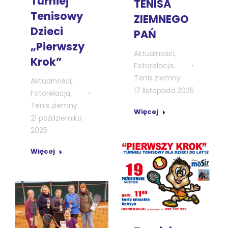
Turniej
TENISA
Tenisowy
ZIEMNEGO
Dzieci
PAŃ
„Pierwszy
Aktualności
,
Krok”
Fotorelacja
,
Tenis ziemny
Aktualności
,
17 listopada 2025
Fotorelacja
,
Tenis ziemny
Więcej
21 października
2025
Więcej