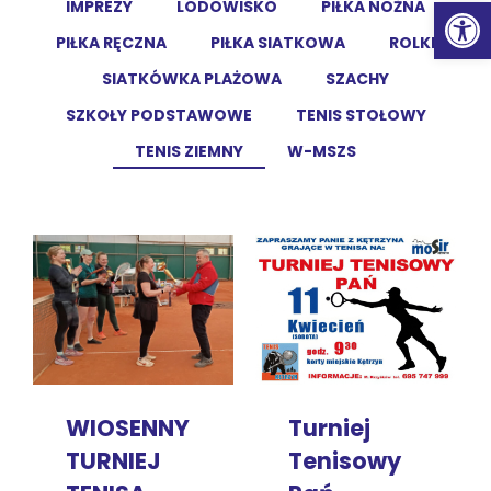
Ot
IMPREZY
LODOWISKO
PIŁKA NOŻNA
PIŁKA RĘCZNA
PIŁKA SIATKOWA
ROLKI
SIATKÓWKA PLAŻOWA
SZACHY
SZKOŁY PODSTAWOWE
TENIS STOŁOWY
TENIS ZIEMNY
W-MSZS
WIOSENNY
Turniej
TURNIEJ
Tenisowy