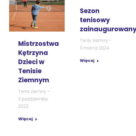
Sezon
tenisowy
zainaugurowan
Tenis ziemny
Mistrzostwa
11 marca 2024
Kętrzyna
Dzieci w
Więcej
Tenisie
Ziemnym
Tenis ziemny
3 października
2023
Więcej