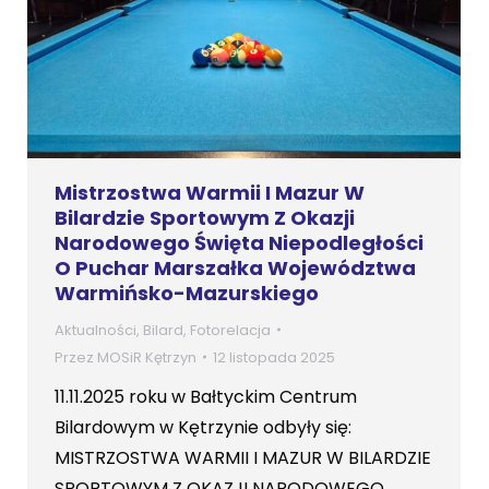
Mistrzostwa Warmii I Mazur W
Bilardzie Sportowym Z Okazji
Narodowego Święta Niepodległości
O Puchar Marszałka Województwa
Warmińsko-Mazurskiego
Aktualności
,
Bilard
,
Fotorelacja
Przez
MOSiR Kętrzyn
12 listopada 2025
11.11.2025 roku w Bałtyckim Centrum
Bilardowym w Kętrzynie odbyły się:
MISTRZOSTWA WARMII I MAZUR W BILARDZIE
SPORTOWYM Z OKAZJI NARODOWEGO