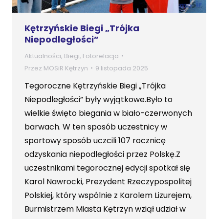
Kętrzyńskie Biegi „Trójka
Niepodległości”
Aktualności
,
Biegi
,
Fotorelacja
Przez
MOSiR Kętrzyn
9 listopada 2025
Tegoroczne Kętrzyńskie Biegi „Trójka
Niepodległości” były wyjątkowe.Było to
wielkie święto biegania w biało-czerwonych
barwach. W ten sposób uczestnicy w
sportowy sposób uczcili 107 rocznicę
odzyskania niepodległości przez Polskę.Z
uczestnikami tegorocznej edycji spotkał się
Karol Nawrocki, Prezydent Rzeczypospolitej
Polskiej, który wspólnie z Karolem Lizurejem,
Burmistrzem Miasta Kętrzyn wziął udział w