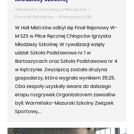
Aktualności
,
Fotorelacja
,
Piłka ręczna
Przez
MOSiR Kętrzyn
19 listopada 2025
W Hali Mistrzów odbył się Finał Rejonowy W-
M SZS w Piłce Ręcznej Chłopców Igrzyska
Młodzieży Szkolnej. W rywalizacji wzięły
udział: Szkoła Podstawowa nr 1 w
Bartoszycach oraz Szkoła Podstawowa nr 4
w Kętrzynie. Zwycięzcą została drużyna
gospodarzy, która wygrała wynikiem 35:25.
Oba zespoły uzyskały awans do dalszego
etapu rozgrywek.Organizatorem zawodów
byli: Warmińsko-Mazurski Szkolny Związek
Sportowy,…