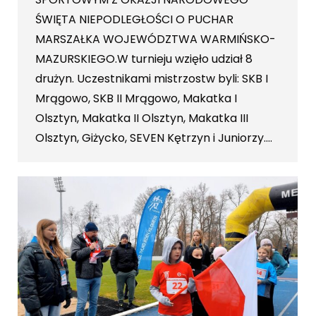
ŚWIĘTA NIEPODLEGŁOŚCI O PUCHAR
MARSZAŁKA WOJEWÓDZTWA WARMIŃSKO-
MAZURSKIEGO.W turnieju wzięło udział 8
drużyn. Uczestnikami mistrzostw byli: SKB I
Mrągowo, SKB II Mrągowo, Makatka I
Olsztyn, Makatka II Olsztyn, Makatka III
Olsztyn, Giżycko, SEVEN Kętrzyn i Juniorzy.…