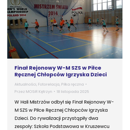
Finał Rejonowy W-M SZS w Piłce
Ręcznej Chłopców Igrzyska Dzieci
Aktualności
,
Fotorelacja
,
Piłka ręczna
Przez
MOSiR Kętrzyn
18 listopada 2025
W Hali Mistrzów odbył się Finał Rejonowy W-
M SZS w Piłce Ręcznej Chłopców Igrzyska
Dzieci. Do rywalizacji przystąpiły dwa
zespoły: Szkoła Podstawowa w Kruszewcu