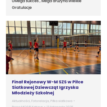
0Mega sukces , Mega drużyna.Wielkie
Gratulacje
Finał Rejonowy W-M SZS w Piłce
Siatkowej Dziewcząt Igrzyska
Młodzieży Szkolnej
Aktualności
,
Fotorelacja
,
Piłka siatkowa
Przez
MOSiR Kętrzyn
13 listopada 2025