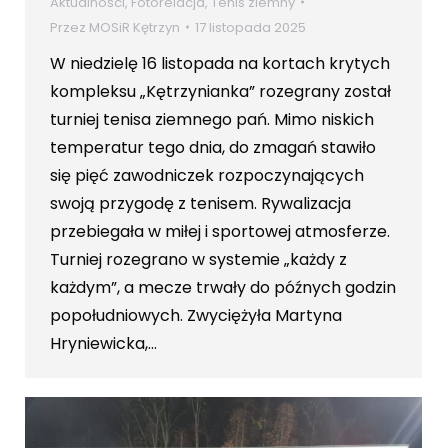
Aktualności
,
Fotorelacja
,
Tenis ziemny
Przez
MOSiR Kętrzyn
17 listopada 2025
W niedzielę 16 listopada na kortach krytych
kompleksu „Kętrzynianka” rozegrany został
turniej tenisa ziemnego pań. Mimo niskich
temperatur tego dnia, do zmagań stawiło
się pięć zawodniczek rozpoczynających
swoją przygodę z tenisem. Rywalizacja
przebiegała w miłej i sportowej atmosferze.
Turniej rozegrano w systemie „każdy z
każdym”, a mecze trwały do późnych godzin
popołudniowych. Zwyciężyła Martyna
Hryniewicka,…