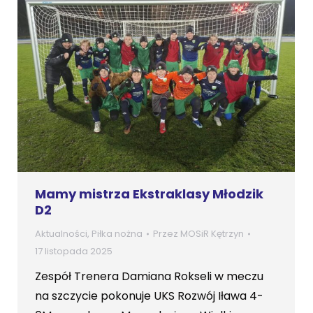
Mamy mistrza Ekstraklasy Młodzik
D2
Aktualności
,
Piłka nożna
Przez
MOSiR Kętrzyn
17 listopada 2025
Zespół Trenera Damiana Rokseli w meczu
na szczycie pokonuje UKS Rozwój Iława 4-