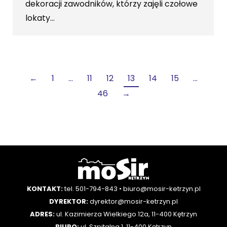
dekoracji zawodników, którzy zajęli czołowe
lokaty…
←
1
…
11
12
13
14
15
…
46
→
KONTAKT:
tel. 501-794-843
•
biuro@mosir-ketrzyn.pl
DYREKTOR:
dyrektor@mosir-ketrzyn.pl
ADRES:
ul. Kazimierza Wielkiego 12a, 11-400 Kętrzyn
BIURO:
ul. Szpitalna 1, 11-400 Kętrzyn