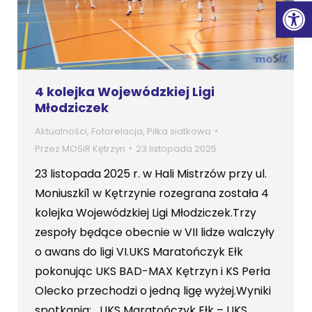
Ot
4 kolejka Wojewódzkiej Ligi
Młodziczek
Aktualności
,
Fotorelacja
,
Piłka siatkowa
Przez
MOSiR Kętrzyn
23 listopada 2025
23 listopada 2025 r. w Hali Mistrzów przy ul.
Moniuszki1 w Kętrzynie rozegrana została 4
kolejka Wojewódzkiej Ligi Młodziczek.Trzy
zespoły będące obecnie w VII lidze walczyły
o awans do ligi VI.UKS Maratończyk Ełk
pokonując UKS BAD-MAX Kętrzyn i KS Perła
Olecko przechodzi o jedną ligę wyżej.Wyniki
spotkania: UKS Maratończyk Ełk – UKS