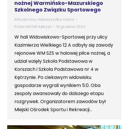
nożnej Warmińsko-Mazurskiego
Szkolnego Związku Sportowego
Aktualności
,
Halowa piłka nożna
Przez
MOSiR Kętrzyn
19 grudnia 2024
W hali Widowiskowo-Sportowej przy ulicy
Kazimierza Wielkiego 12 A odbyły się zawody
rejonowe WM SZS w halowej piłce nożnej, a
udział wzięły Szkoła Podstawowa w
Korszach i Szkoła Podstawowa nr 4 w
Kętrzynie. Po ciekawym widowisku
gospodarze wygrali wynikiem 5:0. Oba
zespoły awansowały do dalszego etapu
rozgrywek. Organizatorem zawodów był
Miejski Ośrodek Sportu i Rekreacji…