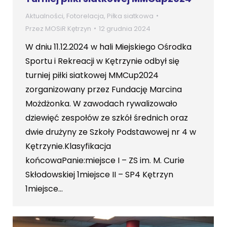
Aktualności
,
Fotorelacja
,
Piłka siatkowa
Przez
MOSiR Kętrzyn
12 grudnia 2024
W dniu 11.12.2024 w hali Miejskiego Ośrodka
Sportu i Rekreacji w Kętrzynie odbył się
turniej piłki siatkowej MMCup2024
zorganizowany przez Fundację Marcina
Możdżonka. W zawodach rywalizowało
dziewięć zespołów ze szkół średnich oraz
dwie drużyny ze Szkoły Podstawowej nr 4 w
Kętrzynie.Klasyfikacja
końcowaPanie:miejsce I – ZS im. M. Curie
Skłodowskiej 1miejsce II – SP4 Kętrzyn
1miejsce…