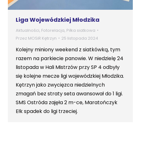
Liga Wojewódzkiej Młodzika
Aktualności
,
Fotorelacja
,
Piłka siatkowa
Przez
MOSiR Kętrzyn
25 listopada 2024
Kolejny miniony weekend z siatkówką, tym
razem na parkiecie panowie. W niedzielę 24
listopada w Hali Mistrzów przy SP 4 odbyły
się kolejne mecze ligi wojewódzkiej Młodzika.
Kętrzyn jako zwycięzca niedzielnych
zmagań bez straty seta awansował do 1 ligi.
SMS Ostróda zajęła 2 m-ce, Maratończyk
Ełk spadek do ligi trzeciej.