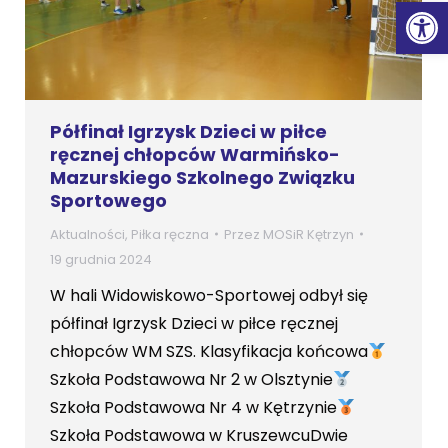
Ot
Półfinał Igrzysk Dzieci w piłce
ręcznej chłopców Warmińsko-
Mazurskiego Szkolnego Związku
Sportowego
Aktualności
,
Piłka ręczna
Przez
MOSiR Kętrzyn
19 grudnia 2024
W hali Widowiskowo-Sportowej odbył się
półfinał Igrzysk Dzieci w piłce ręcznej
chłopców WM SZS. Klasyfikacja końcowa
Szkoła Podstawowa Nr 2 w Olsztynie
Szkoła Podstawowa Nr 4 w Kętrzynie
Szkoła Podstawowa w KruszewcuDwie