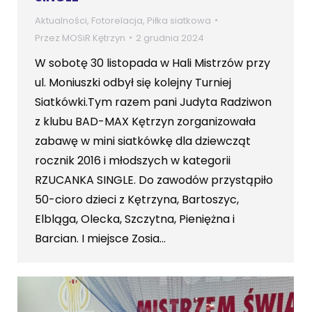
Aktualności
,
Fotorelacja
,
Piłka siatkowa
Przez
MOSiR Kętrzyn
2 grudnia 2024
W sobotę 30 listopada w Hali Mistrzów przy
ul. Moniuszki odbył się kolejny Turniej
Siatkówki.Tym razem pani Judyta Radziwon
z klubu BAD-MAX Kętrzyn zorganizowała
zabawę w mini siatkówkę dla dziewcząt
rocznik 2016 i młodszych w kategorii
RZUCANKA SINGLE. Do zawodów przystąpiło
50-cioro dzieci z Kętrzyna, Bartoszyc,
Elbląga, Olecka, Szczytna, Pieniężna i
Barcian. I miejsce Zosia…