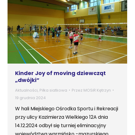
Kinder Joy of moving dziewcząt
„dwójki”
Aktualności
,
Piłka siatkowa
Przez
MOSiR Kętrzyn
19 grudnia 2024
W hali Miejskiego Ośrodka Sportu i Rekreacji
przy ulicy Kazimierza Wielkiego 12A dnia
14.12.2024 odbył się turniej eliminacyjny
województwa warmińsko -mazurskiego