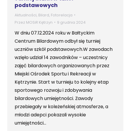
podstawowych
Aktualności
,
Bilard
,
Fotorelacja
Przez
MOSiR Kętrzyn
9 grudnia 2024
W dniu 07.12.2024 roku w Bałtyckim
Centrum Bilardowym odbył się turniej
uczniów szkół podstawowych.W zawodach
wzięło udział 14 zawodników – uczestnicy
zajęć bilardowych organizowanych przez
Miejski Ośrodek Sportu i Rekreacji w
Kętrzynie. Start w turnieju to kolejny etap
sportowego rozwoju i zdobywania
bilardowych umiejętności. Zawody
przebiegały w koleżeńskiej atmosferze, a
młodzi adepci pokazali wysokie
umiejętności…