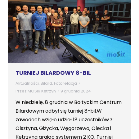
TURNIEJ BILARDOWY 8-BIL
Aktualności
,
Bilard
,
Fotorelacja
Przez
MOSiR Kętrzyn
9 grudnia 2024
W niedzielę, 8 grudnia w Bałtyckim Centrum
Bilardowym odbył się turniej 8-bil.W
zawodach wzięło udział 18 uczestników z:
Olsztyna, Giżycka, Węgorzewa, Olecka i
Kętrzyna grając systemem 2 KO. Turniej