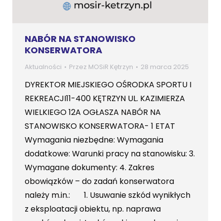
NABÓR NA STANOWISKO
KONSERWATORA
Aktualności
Przez
MOSiR Kętrzyn
28 marca 2025
DYREKTOR MIEJSKIEGO OŚRODKA SPORTU I
REKREACJI11-400 KĘTRZYN UL. KAZIMIERZA
WIELKIEGO 12A OGŁASZA NABÓR NA
STANOWISKO KONSERWATORA- 1 ETAT
Wymagania niezbędne: Wymagania
dodatkowe: Warunki pracy na stanowisku: 3.
Wymagane dokumenty: 4. Zakres
obowiązków – do zadań konserwatora
należy m.in.: 1. Usuwanie szkód wynikłych
z eksploatacji obiektu, np. naprawa