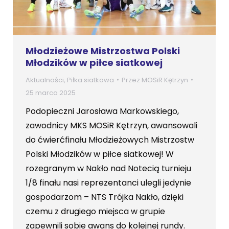
Młodzieżowe Mistrzostwa Polski
Młodzików w piłce siatkowej
Aktualności
,
Piłka siatkowa
Przez
MOSiR Kętrzyn
25 marca 2025
Podopieczni Jarosława Markowskiego,
zawodnicy MKS MOSiR Kętrzyn, awansowali
do ćwierćfinału Młodzieżowych Mistrzostw
Polski Młodzików w piłce siatkowej! W
rozegranym w Nakło nad Notecią turnieju
1/8 finału nasi reprezentanci ulegli jedynie
gospodarzom – NTS Trójka Nakło, dzięki
czemu z drugiego miejsca w grupie
zapewnili sobie awans do kolejnej rundy.