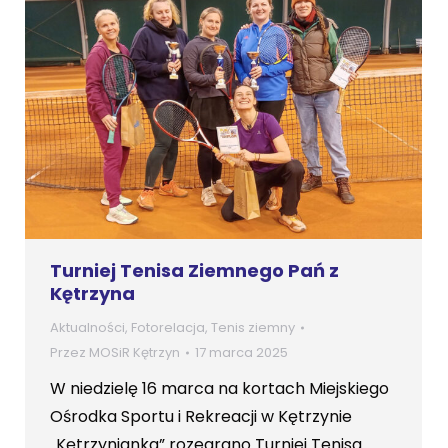
Turniej Tenisa Ziemnego Pań z
Kętrzyna
Aktualności
,
Fotorelacja
,
Tenis ziemny
Przez
MOSiR Kętrzyn
17 marca 2025
W niedzielę 16 marca na kortach Miejskiego
Ośrodka Sportu i Rekreacji w Kętrzynie
„Kętrzynianka” rozegrano Turniej Tenisa