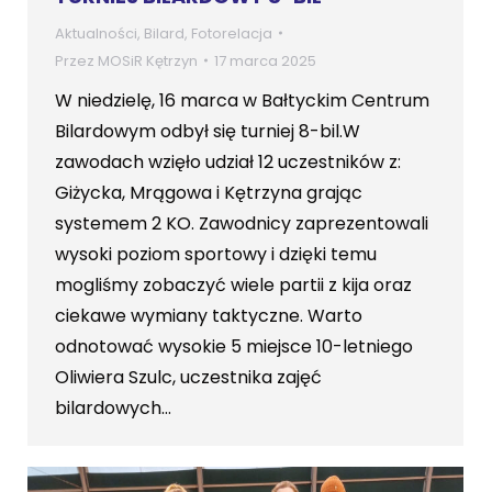
Aktualności
,
Bilard
,
Fotorelacja
Przez
MOSiR Kętrzyn
17 marca 2025
W niedzielę, 16 marca w Bałtyckim Centrum
Bilardowym odbył się turniej 8-bil.W
zawodach wzięło udział 12 uczestników z:
Giżycka, Mrągowa i Kętrzyna grając
systemem 2 KO. Zawodnicy zaprezentowali
wysoki poziom sportowy i dzięki temu
mogliśmy zobaczyć wiele partii z kija oraz
ciekawe wymiany taktyczne. Warto
odnotować wysokie 5 miejsce 10-letniego
Oliwiera Szulc, uczestnika zajęć
bilardowych…