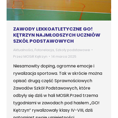
ZAWODY LEKKOATLETYCZNE GO!
KĘTRZYN NAJMŁODSZYCH UCZNIÓW
SZKÓŁ PODSTAWOWYCH
Aktualności
,
Fotorelacja
,
Szkoły podstawowe
Przez
MOSiR Kętrzyn
14 marca 2025
Niesamowity doping, ogromne emocje i
rywalizacja sportowa. Tak w skrócie można
opisać drugą część Sprawnościowych
Zawodów Szkół Podstawowych, które
odbyły się dziś w hali MOSiR.Przed trzema
tygodniami w zawodach pod hasłem „GO!
Kętrzyn” rywalizowały klasy IV-VIII, dziś
natomiast swoje umiejętności