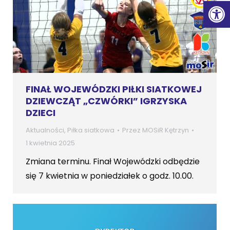
Ot
FINAŁ WOJEWÓDZKI PIŁKI SIATKOWEJ
DZIEWCZĄT „CZWÓRKI” IGRZYSKA
DZIECI
Aktualności
,
Piłka siatkowa
Przez
MOSiR Kętrzyn
1 kwietnia 2025
Zmiana terminu. Finał Wojewódzki odbędzie
się 7 kwietnia w poniedziałek o godz. 10.00.