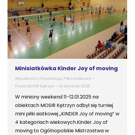
Minisiatkówka Kinder Joy of moving
Aktualności
,
Fotorelacja
,
Piłka siatkowa
Przez
MOSiR Kętrzyn
14 stycznia 2025
W miniony weekend 11-12.01.2025 na
obiektach MOSIR Kętrzyn odbył się turniej
mini piłki siatkowej „KINDER Joy of moving” w
4 kategoriach wiekowych.Kinder Joy of
moving to Ogólnopolskie Mistrzostwa w