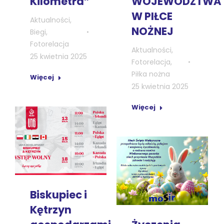
Kilometra”
WOJEWÓDZTWA
W PIŁCE
Aktualności
,
NOŻNEJ
Biegi
,
Fotorelacja
Aktualności
,
25 kwietnia 2025
Fotorelacja
,
Piłka nożna
Więcej
25 kwietnia 2025
Więcej
Biskupiec i
Kętrzyn