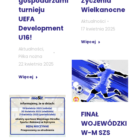
gospodarzami
Życzenia
turnieju
Wielkanocne
UEFA
Aktualności
Development
17 kwietnia 2025
U16!
Więcej
Aktualności
,
Piłka nożna
22 kwietnia 2025
Więcej
FINAŁ
WOJEWÓDZKI
W-M SZS