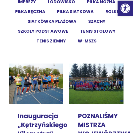
Ot
IMPREZY
LODOWISKO
PIŁKA NOŻNA
PIŁKA RĘCZNA
PIŁKA SIATKOWA
ROLKI
SIATKÓWKA PLAŻOWA
SZACHY
SZKOŁY PODSTAWOWE
TENIS STOŁOWY
TENIS ZIEMNY
W-MSZS
Inauguracja
POZNALIŚMY
„Kętrzyńskiego
MISTRZA