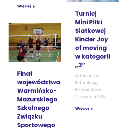
Więcej
Turniej
Mini Piłki
Siatkowej
Kinder Joy
of moving
w kategorii
„3”
Finał
Aktualności
,
województwa
Fotorelacja
,
Warmińsko-
Piłka siatkowa
12 kwietnia 2025
Mazurskiego
Szkolnego
Więcej
Związku
Sportowego