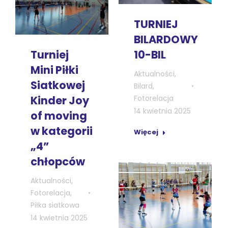
TURNIEJ
BILARDOWY
Turniej
10-BIL
Mini Piłki
Aktualności
,
Siatkowej
Bilard
,
Kinder Joy
Fotorelacja
14 kwietnia 2025
of moving
w kategorii
Więcej
„4”
chłopców
Aktualności
,
Fotorelacja
,
Piłka siatkowa
14 kwietnia 2025