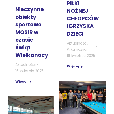
PIŁKI
Nieczynne
NOŻNEJ
obiekty
CHŁOPCÓW
sportowe
IGRZYSKA
MOSiR w
DZIECI
czasie
Aktualności
,
Świąt
Piłka nożna
Wielkanocy
16 kwietnia 2025
Aktualności
Więcej
16 kwietnia 2025
Więcej