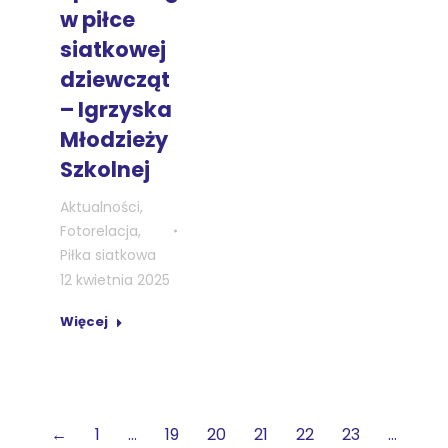
w piłce
siatkowej
dziewcząt
– Igrzyska
Młodzieży
Szkolnej
Aktualności
,
Fotorelacja
,
Piłka siatkowa
12 kwietnia 2025
Więcej
←
1
…
19
20
21
22
23
…