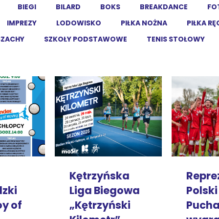
BIEGI
BILARD
BOKS
BREAKDANCE
FO
IMPREZY
LODOWISKO
PIŁKA NOŻNA
PIŁKA R
SZACHY
SZKOŁY PODSTAWOWE
TENIS STOŁOWY
Repre
Kętrzyńska
zki
Polski
Liga Biegowa
oy of
Pucha
„Kętrzyński