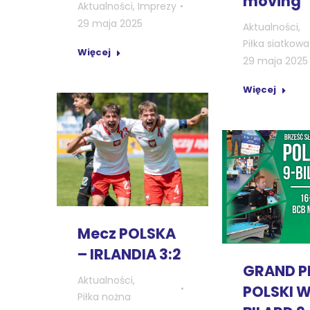
moving
Aktualności
,
Imprezy
29 maja 2025
Aktualności
,
Piłka siatkowa
Więcej
29 maja 2025
Więcej
Mecz POLSKA
– IRLANDIA 3:2
GRAND P
Aktualności
,
POLSKI 
Piłka nożna