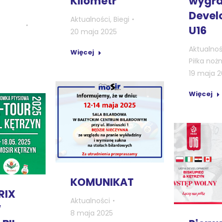
wygra
Kilometr”
Devel
Aktualności
,
Biegi
U16
20 maja 2025
Aktualnoś
Więcej
Piłka noż
19 maja 
Więcej
KOMUNIKAT
RIX
Aktualności
W
8 maja 2025