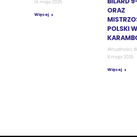
BILARD 9
14 maja 2025
ORAZ
Więcej
MISTRZ
POLSKI 
KARAMB
Aktualności
,
B
8 maja 2025
Więcej