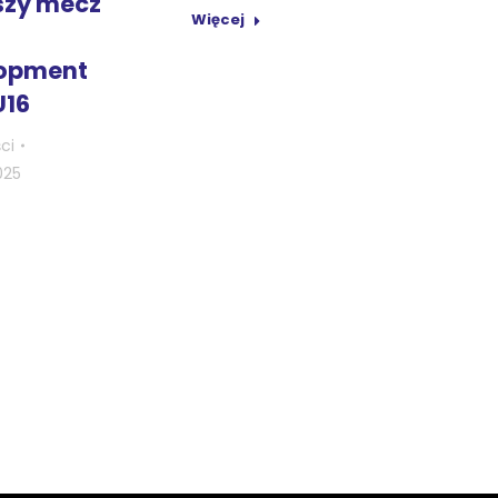
szy mecz
Więcej
opment
U16
ci
025