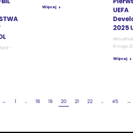
Pierw
-BIL
Więcej
UEFA
Devel
OSTWA
2025 
W
OL
Aktualnoś
8 maja 2
ilard
Więcej
←
1
…
18
19
20
21
22
…
45
→