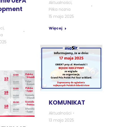
nie UEFA
Aktualności
,
opment
Piłka nożna
15 maja 2025
ci
,
Więcej
na
2025
KOMUNIKAT
Aktualności
13 maja 2025