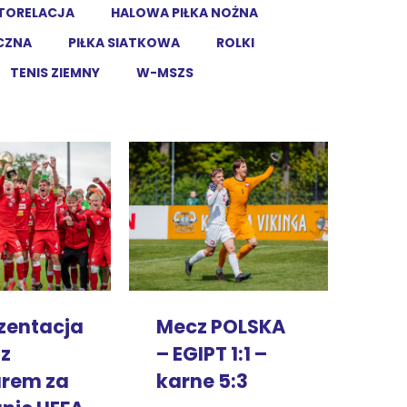
TORELACJA
HALOWA PIŁKA NOŻNA
ĘCZNA
PIŁKA SIATKOWA
ROLKI
TENIS ZIEMNY
W-MSZS
Mecz POLSKA
zentacja
– EGIPT 1:1 –
 z
karne 5:3
rem za