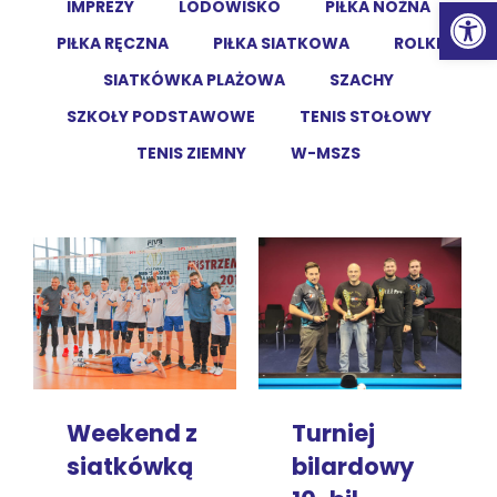
Ot
IMPREZY
LODOWISKO
PIŁKA NOŻNA
PIŁKA RĘCZNA
PIŁKA SIATKOWA
ROLKI
SIATKÓWKA PLAŻOWA
SZACHY
SZKOŁY PODSTAWOWE
TENIS STOŁOWY
TENIS ZIEMNY
W-MSZS
Turniej
Weekend z
bilardowy
siatkówką