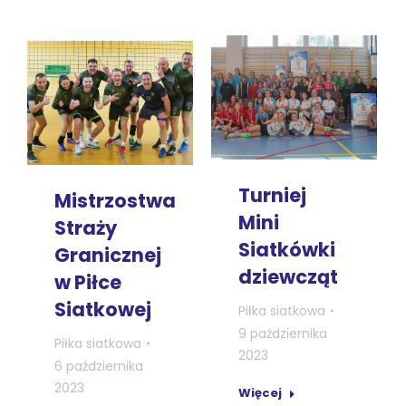
Turniej
Mistrzostwa
Mini
Straży
Siatkówki
Granicznej
dziewcząt
w Piłce
Siatkowej
Piłka siatkowa
9 października
Piłka siatkowa
2023
6 października
2023
Więcej