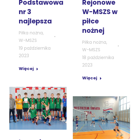
Podstawowa
Rejonowe
nr 3
W-MSZS w
najlepsza
piłce
nożnej
Piłka nożna
,
W-MSZS
Piłka nożna
,
19 października
W-MSZS
2023
18 października
2023
Więcej
Więcej