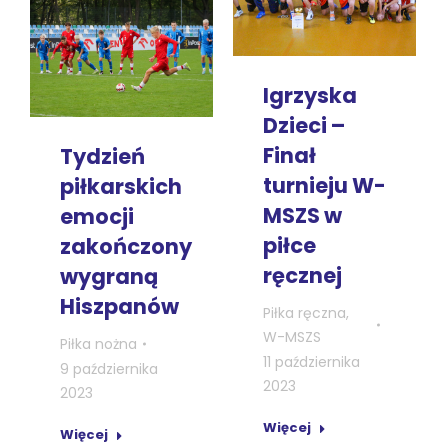
Igrzyska
Dzieci –
Finał
Tydzień
turnieju W-
piłkarskich
MSZS w
emocji
piłce
zakończony
ręcznej
wygraną
Hiszpanów
Piłka ręczna
,
W-MSZS
Piłka nożna
11 października
9 października
2023
2023
Więcej
Więcej