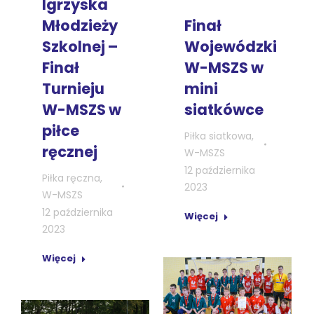
Igrzyska
Finał
Młodzieży
Wojewódzki
Szkolnej –
W-MSZS w
Finał
mini
Turnieju
siatkówce
W-MSZS w
piłce
Piłka siatkowa
,
ręcznej
W-MSZS
12 października
Piłka ręczna
,
2023
W-MSZS
12 października
Więcej
2023
Więcej