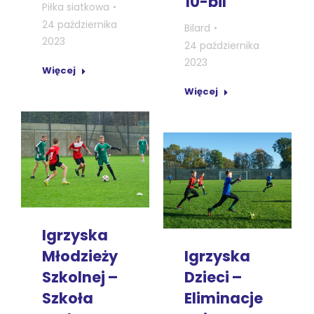
10-bil
Piłka siatkowa
24 października
Bilard
2023
24 października
2023
Więcej
Więcej
Igrzyska
Młodzieży
Igrzyska
Szkolnej –
Dzieci –
Szkoła
Eliminacje