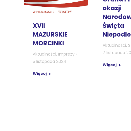
okazji
Narodo
XVII
Święta
MAZURSKIE
Niepodle
MORCINKI
Aktualności
,
S
7 listopada 2
Aktualności
,
Imprezy
5 listopada 2024
Więcej
Więcej