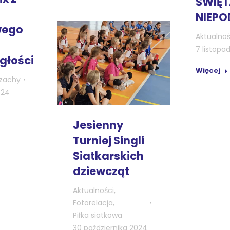
ŚWIĘT
NIEPO
wego
Aktualnoś
7 listopa
głości
Więcej
zachy
024
Jesienny
Turniej Singli
Siatkarskich
dziewcząt
Aktualności
,
Fotorelacja
,
Piłka siatkowa
30 października 2024