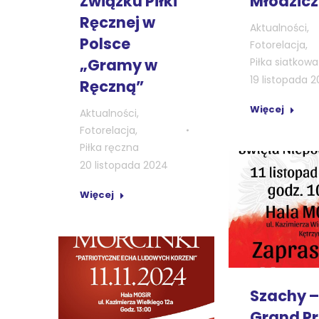
Związku Piłki
Młodzic
Ręcznej w
Aktualności
,
Polsce
Fotorelacja
,
„Gramy w
Piłka siatkowa
19 listopada 
Ręczną”
Więcej
Aktualności
,
Fotorelacja
,
Piłka ręczna
20 listopada 2024
Więcej
Szachy –
Grand Pri