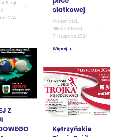
piłce
ci
,
Biegi
,
siatkowej
ja
ada 2024
Aktualności
,
Piłka siatkowa
7 listopada 2024
Więcej
EJ Z
I
DOWEGO
Kętrzyńskie