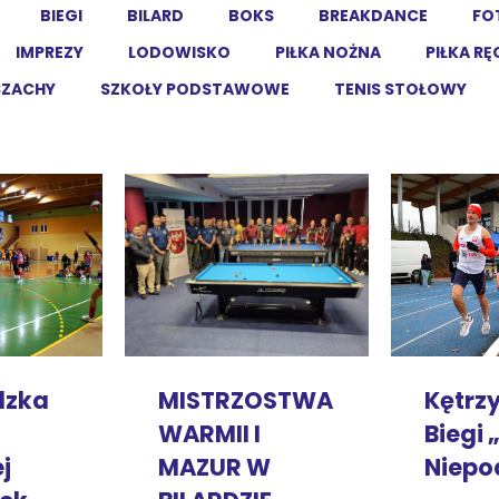
BIEGI
BILARD
BOKS
BREAKDANCE
FO
IMPREZY
LODOWISKO
PIŁKA NOŻNA
PIŁKA R
SZACHY
SZKOŁY PODSTAWOWE
TENIS STOŁOWY
MISTRZOSTWA
Kętrz
dzka
WARMII I
Biegi 
MAZUR W
Niepo
j