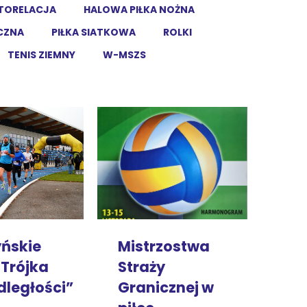
TORELACJA
HALOWA PIŁKA NOŻNA
ĘCZNA
PIŁKA SIATKOWA
ROLKI
TENIS ZIEMNY
W-MSZS
Mistrzostwa
yńskie
Straży
„Trójka
Granicznej w
dległości”