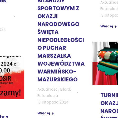
BILARDZIE
zek
Aktualnoś
SPORTOWYM Z
Fotorelac
OKAZJI
13 listop
NARODOWEGO
Więcej
2024
ŚWIĘTA
NIEPODLEGŁOŚCI
O PUCHAR
MARSZAŁKA
WOJEWÓDZTWA
WARMIŃSKO-
MAZURSKIEGO
Aktualności
,
Bilard
,
TURNI
Fotorelacja
OKAZJ
13 listopada 2024
NARO
Więcej
x z