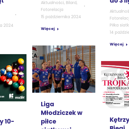
ąt
do 3 li
Aktualności
,
Bilard
,
Fotorelacja
Aktualnoś
15 października 2024
Fotorelac
Piłka sia
ka 2024
Więcej
14 paździ
Więcej
Liga
Młodziczek w
Kętrz
piłce
y 10-
Biegi 