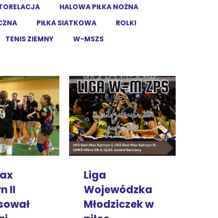
TORELACJA
HALOWA PIŁKA NOŻNA
ĘCZNA
PIŁKA SIATKOWA
ROLKI
TENIS ZIEMNY
W-MSZS
Liga
ax
Wojewódzka
n II
Młodziczek w
sował