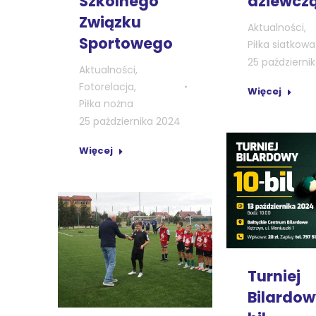
dziewcz
Szkolnego
Związku
Aktualności
,
Sportowego
Piłka siatkowa
25 październi
Aktualności
,
Fotorelacja
,
Więcej
Piłka nożna
25 października 2024
Więcej
Turniej
Bilardow