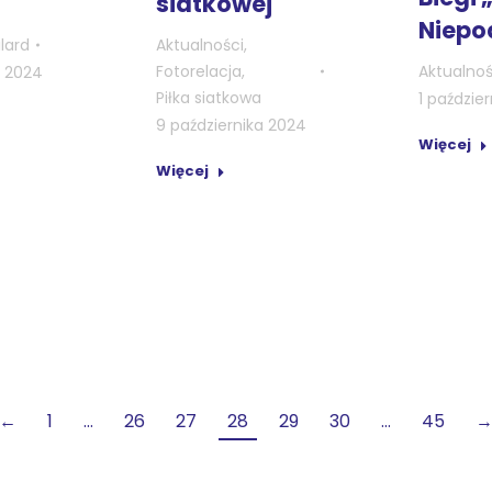
siatkowej
Niepo
Aktualności
,
ilard
Fotorelacja
,
Aktualnoś
a 2024
Piłka siatkowa
1 paździe
9 października 2024
Więcej
Więcej
←
1
…
26
27
28
29
30
…
45