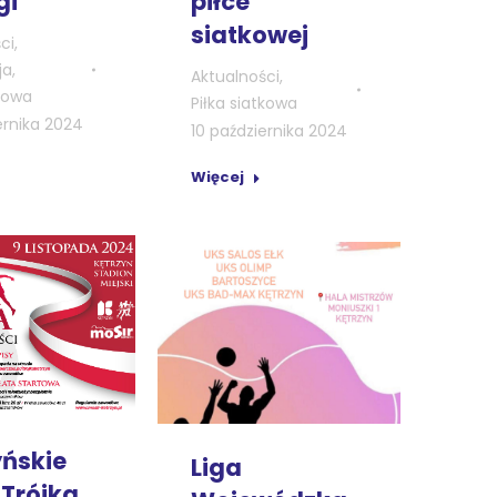
piłce
gi
siatkowej
ci
,
ja
,
Aktualności
,
tkowa
Piłka siatkowa
ernika 2024
10 października 2024
Więcej
yńskie
Liga
„Trójka