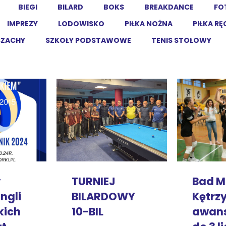
BIEGI
BILARD
BOKS
BREAKDANCE
FO
IMPREZY
LODOWISKO
PIŁKA NOŻNA
PIŁKA R
SZACHY
SZKOŁY PODSTAWOWE
TENIS STOŁOWY
y
Bad M
TURNIEJ
ingli
Kętrzy
BILARDOWY
kich
awan
10-BIL