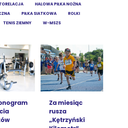
TORELACJA
HALOWA PIŁKA NOŻNA
ĘCZNA
PIŁKA SIATKOWA
ROLKI
TENIS ZIEMNY
W-MSZS
onogram
Za miesiąc
cia
rusza
tów
„Kętrzyński