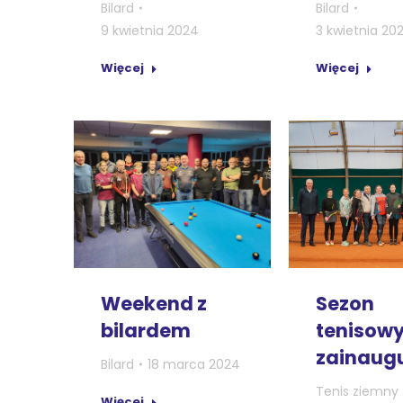
Bilard
Bilard
9 kwietnia 2024
3 kwietnia 20
Więcej
Więcej
Weekend z
Sezon
bilardem
tenisow
zainaug
Bilard
18 marca 2024
Tenis ziemny
Więcej