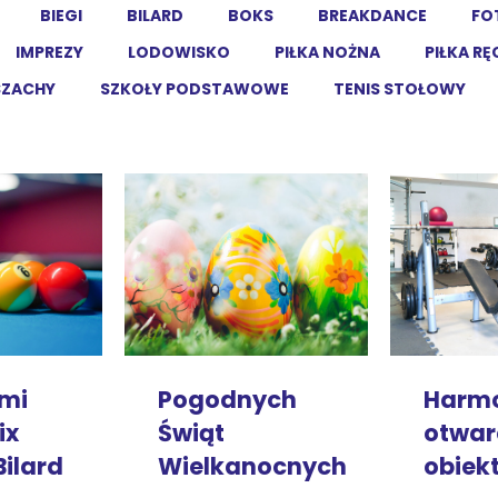
BIEGI
BILARD
BOKS
BREAKDANCE
FO
IMPREZY
LODOWISKO
PIŁKA NOŻNA
PIŁKA R
SZACHY
SZKOŁY PODSTAWOWE
TENIS STOŁOWY
ami
Pogodnych
Harm
ix
Świąt
otwar
Bilard
Wielkanocnych
obiek