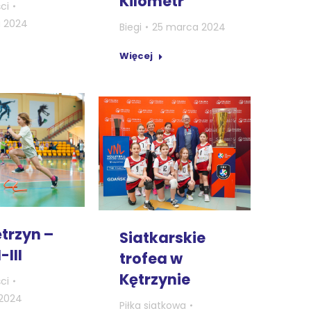
Kilometr”
ci
 2024
Biegi
25 marca 2024
Więcej
trzyn –
Siatkarskie
-III
trofea w
Kętrzynie
ci
2024
Piłka siatkowa