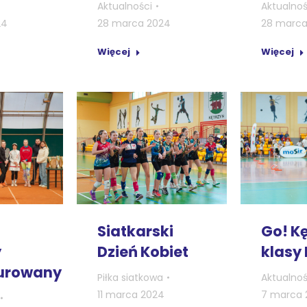
Aktualności
Aktualnoś
24
28 marca 2024
28 marca
Więcej
Więcej
Siatkarski
Go! Kę
Dzień Kobiet
klasy I
y
urowany
Piłka siatkowa
Aktualnoś
11 marca 2024
7 marca 