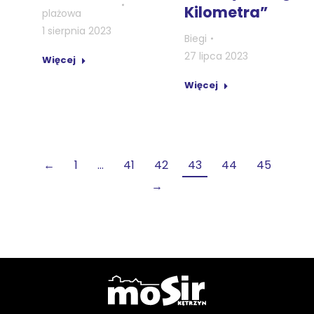
Kilometra”
plażowa
1 sierpnia 2023
Biegi
27 lipca 2023
Więcej
Więcej
←
1
…
41
42
43
44
45
→