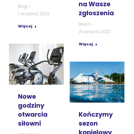
na Wasze
Biegi
zgłoszenia
1 września 2023
Bilard
Więcej
31 sierpnia 2023
Więcej
Nowe
godziny
Kończymy
otwarcia
sezon
siłowni
kąpielowy