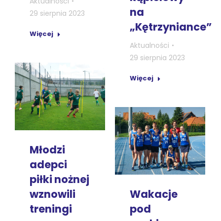
Aktualności
na
29 sierpnia 2023
„Kętrzyniance”
Więcej
Aktualności
29 sierpnia 2023
Więcej
Młodzi
adepci
piłki nożnej
wznowili
Wakacje
treningi
pod