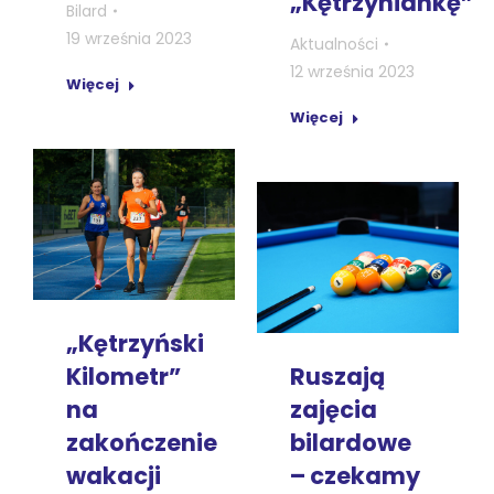
„Kętrzyniankę”
Bilard
19 września 2023
Aktualności
12 września 2023
Więcej
Więcej
„Kętrzyński
Kilometr”
Ruszają
na
zajęcia
zakończenie
bilardowe
wakacji
– czekamy