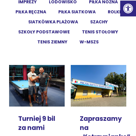
Ot
IMPREZY
LODOWISKO
PIŁKA NOŻNA
PIŁKA RĘCZNA
PIŁKA SIATKOWA
ROLKI
SIATKÓWKA PLAŻOWA
SZACHY
SZKOŁY PODSTAWOWE
TENIS STOŁOWY
TENIS ZIEMNY
W-MSZS
Turniej 9 bil
Zapraszamy
za nami
na