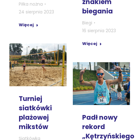
znakiem
Piłka nożna
biegania
24 sierpnia 2023
Biegi
Więcej
16 sierpnia 2023
Więcej
Turniej
siatkówki
plażowej
Padł nowy
mikstów
rekord
„Kętrzyńskiego
Siatkówka